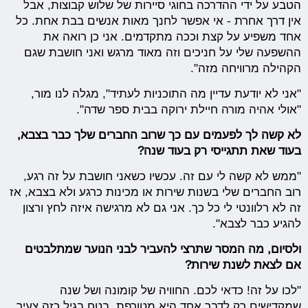
הטבע על ידי ההדרכה בחוגי סיירות של שלוש קבוצות, אבל
אין דרך אחרת - אי אפשר לחנך מאות אנשים בבת אחת. כל
אחד משפיע על קצת וככה מתקדמים. אני כן רואה את
ההשפעה שלי על חניכים וזה מאוד מרגש ואני חושבת שגם
הקהילה מרוויחה מזה".
"אני לא יודעת עדיין מה התוכניות לעתיד", מגלה לנו מור,
"אולי אהיה מורה חיילת ירוקה בבית ספר שדה".
לא קשה לך לפעמים עם כך שרוב החברים שלך כבר בצבא,
בעוד שאת תתגייסי רק בעוד שנה?
"ממש לא קשה לי עם זה. עכשיו כשאני חושבת על זה רגע,
רוב החברים שלי בשנות שירות או מכינות כרגע ולא בצבא, אז
זה לא רלוונטי לי כל כך. אני גם לא מרגישה איזה לחץ ורצון
להגיע כבר לצבא".
ולסיום, מה המסר שתרצי להעביר לבני הנוער שמתלבטים
אם לצאת לשנת שירות?
"לכו על זה! כדאי לכם. החוויה של קומונה ושל שנה
שמקדישים רק לדבר אחד היא מטורפת, בטח בגיל כזה צעיר.