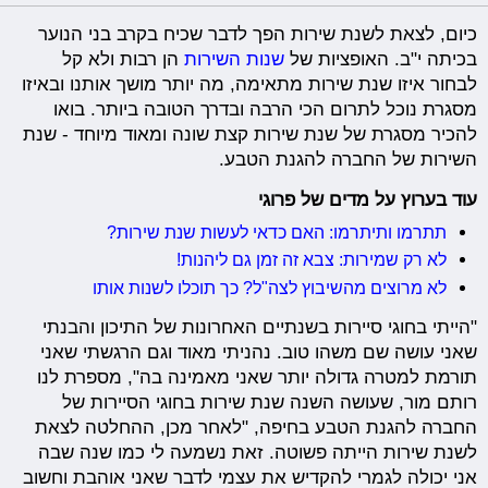
כיום, לצאת לשנת שירות הפך לדבר שכיח בקרב בני הנוער
בכיתה י"ב. האופציות של
שנות השירות
הן רבות ולא קל
לבחור איזו שנת שירות מתאימה, מה יותר מושך אותנו ובאיזו
מסגרת נוכל לתרום הכי הרבה ובדרך הטובה ביותר. בואו
להכיר מסגרת של שנת שירות קצת שונה ומאוד מיוחד - שנת
השירות של החברה להגנת הטבע.
עוד בערוץ על מדים של פרוגי
תתרמו ותיתרמו: האם כדאי לעשות שנת שירות?
לא רק שמירות: צבא זה זמן גם ליהנות!
לא מרוצים מהשיבוץ לצה"ל? כך תוכלו לשנות אותו
"הייתי בחוגי סיירות בשנתיים האחרונות של התיכון והבנתי
שאני עושה שם משהו טוב. נהניתי מאוד וגם הרגשתי שאני
תורמת למטרה גדולה יותר שאני מאמינה בה", מספרת לנו
רותם מור, שעושה השנה שנת שירות בחוגי הסיירות של
החברה להגנת הטבע בחיפה, "לאחר מכן, ההחלטה לצאת
לשנת שירות הייתה פשוטה. זאת נשמעה לי כמו שנה שבה
אני יכולה לגמרי להקדיש את עצמי לדבר שאני אוהבת וחשוב