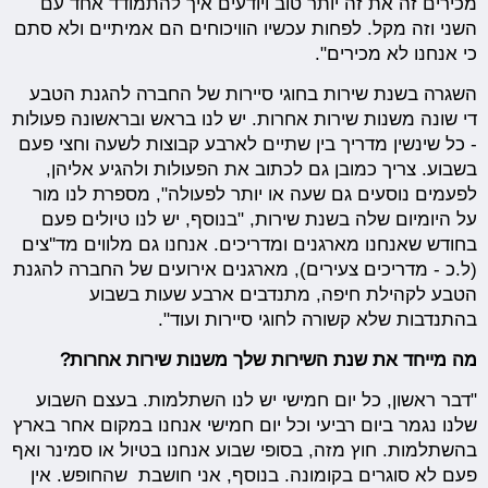
מכירים זה את זה יותר טוב ויודעים איך להתמודד אחד עם
השני וזה מקל. לפחות עכשיו הוויכוחים הם אמיתיים ולא סתם
כי אנחנו לא מכירים".
השגרה בשנת שירות בחוגי סיירות של החברה להגנת הטבע
די שונה משנות שירות אחרות. יש לנו בראש ובראשונה פעולות
- כל שינשין מדריך בין שתיים לארבע קבוצות לשעה וחצי פעם
בשבוע. צריך כמובן גם לכתוב את הפעולות ולהגיע אליהן,
לפעמים נוסעים גם שעה או יותר לפעולה", מספרת לנו מור
על היומיום שלה בשנת שירות, "בנוסף, יש לנו טיולים פעם
בחודש שאנחנו מארגנים ומדריכים. אנחנו גם מלווים מד''צים
(ל.כ - מדריכים צעירים), מארגנים אירועים של החברה להגנת
הטבע לקהילת חיפה, מתנדבים ארבע שעות בשבוע
בהתנדבות שלא קשורה לחוגי סיירות ועוד".
מה מייחד את שנת השירות שלך משנות שירות אחרות?
"דבר ראשון, כל יום חמישי יש לנו השתלמות. בעצם השבוע
שלנו נגמר ביום רביעי וכל יום חמישי אנחנו במקום אחר בארץ
בהשתלמות. חוץ מזה, בסופי שבוע אנחנו בטיול או סמינר ואף
פעם לא סוגרים בקומונה. בנוסף, אני חושבת שהחופש. אין