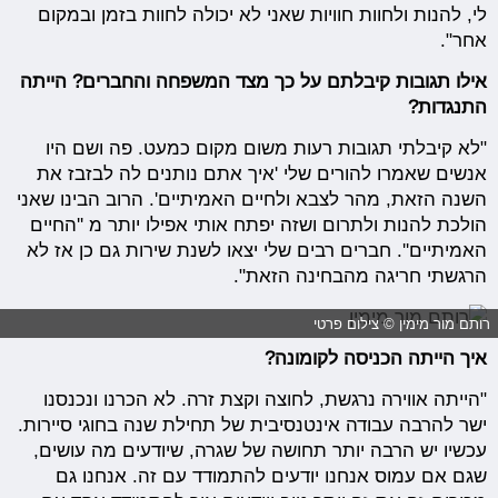
לי, להנות ולחוות חוויות שאני לא יכולה לחוות בזמן ובמקום
אחר".
אילו תגובות קיבלתם על כך מצד המשפחה והחברים? הייתה
התנגדות?
"לא קיבלתי תגובות רעות משום מקום כמעט. פה ושם היו
אנשים שאמרו להורים שלי 'איך אתם נותנים לה לבזבז את
השנה הזאת, מהר לצבא ולחיים האמיתיים'. הרוב הבינו שאני
הולכת להנות ולתרום ושזה יפתח אותי אפילו יותר מ ''החיים
האמיתיים''. חברים רבים שלי יצאו לשנת שירות גם כן אז לא
הרגשתי חריגה מהבחינה הזאת".
רותם מור מימין © צילום פרטי
איך הייתה הכניסה לקומונה?
"הייתה אווירה נרגשת, לחוצה וקצת זרה. לא הכרנו ונכנסנו
ישר להרבה עבודה אינטנסיבית של תחילת שנה בחוגי סיירות.
עכשיו יש הרבה יותר תחושה של שגרה, שיודעים מה עושים,
שגם אם עמוס אנחנו יודעים להתמודד עם זה. אנחנו גם