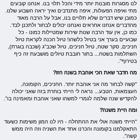
לנו מסגרות מובנות יותר מידי והכל תלוי בנו. אנחנו קובעים
מתי ואיפה הפעולות, איפה מתנדבים ואיך יראה השבוע שלנו.
כמובן שיש דברים שלא תלויים בנו, אבל על הרבה מאוד
מהדברים אנחנו אחראים ואנחנו יכולים לבחור ולתכנן לבד.
כמו כן, אין עוד הרבה שנות שירות שמטיילות כמונו - כל
שבועיים בערך אני בטיול כלשהו! טיול הכנה לקראת טיול
חניכים, סקר שטח, טיול חניכים, טיול שכב''ג (שכבה בוגרת),
השתלמות בשטח... בתור חובבת טיולים מושבעת זה כיף
בטירוף".
מה הדבר שאת הכי אוהבת בשנה הזו?
"קשה לבחור מה אני אוהבת יותר. החניכים, הקומונה,
העצמאות, הטבע... נראה לי הייתי בוחרת בזה שאני יכולה
להקדיש שנה שלמה לגמרי למשהו שאני אוהבת ומאמינה בו".
ומה היית משנה?
"הייתי משנה אולי את ההתחלה - היו לנו המון משימות כשעוד
התאקלמנו בקומונה והכרנו אחד את השניה וזה היה ממש
קשה".