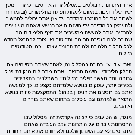
אחד היתרונות הבולטים במסלול זה היא הסיבה כי זהו המשך
ישיר של התיכון. במקום לעשות הפוגה מהלימודים (ובזמן הזה
לשכוח את כל החומר שלמדתם עד אז) אתם יכולים להמשיך
ולהעמיק בלימודיכם ע"י השגת תואר בנושא שאתם מעוניינים
להרחיב. אתם למעשה ממשיכים את רצף הלימודים מה
שתורם לכם בזכירת החומר יותר טוב ואין צורך להתרגל מחדש
לכל תהליך הלמידה ולמידת החומר עצמו – כמו סטודנטים
רגילים.
זאת ועוד, ע"י בחירה במסלול זה, לאחר שאתם מסיימים את
החלק הלימודי - השגת התואר - אתם מתחילים מנקודת זינוק
גבוהה יותר מאשר חיילים "רגילים": משתלבים בתפקידים
בכירים יותר, עוסקים בנושא שלמדתם כקצינים, כך למעשה
אתם גם רוכשים את הניסיון בניהול והתמקצעות פיזית בנושא
התואר שלמדתם וגם עוסקים בתחום שאתם בוחרים
ואוהבים.
מנגד, יש הטוענים כי קצונה אקדמית זהו מסלול שבו
החסרונות גוברים על היתרונות עקב העובדה שאתם
מתגייסים לא עם השנתון שלכם ולא חווים את אותם החוויות