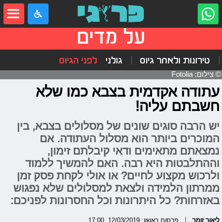
על מדים
טירונות ולאחר גיוס
גולני
לפני הגיוס
© צילום: Fotolia
עתודה אקדמית בצבא כמו שלא
חשבתם עליה!
יש הרבה סוגים שונים של מסלולים בצבא, בין
המוכרים ביותר הוא מסלול העתודה. אם
נמצאתם מתאימים ודאי קיבלתם זימון,
וההתלבטות היא רבה. האם להמשיך ללמוד
ולרכוש מקצוע לחיים? או אולי לקחת פסק זמן
ממרתון הלמידה ולצאת למסלולים שלא נפגוש
באזרחות? כל היתרונות וכל החסרונות לפניכם:
ליאור זומר
פרסום ראשון: 12/03/2019, 17:00