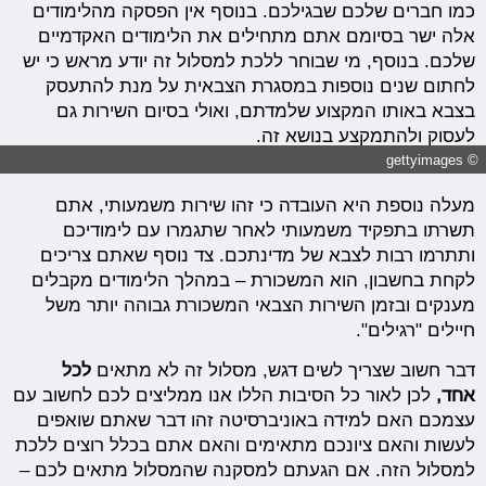
כמו חברים שלכם שבגילכם. בנוסף אין הפסקה מהלימודים
אלה ישר בסיומם אתם מתחילים את הלימודים האקדמיים
שלכם. בנוסף, מי שבוחר ללכת למסלול זה יודע מראש כי יש
לחתום שנים נוספות במסגרת הצבאית על מנת להתעסק
בצבא באותו המקצוע שלמדתם, ואולי בסיום השירות גם
לעסוק ולהתמקצע בנושא זה.
© gettyimages
מעלה נוספת היא העובדה כי זהו שירות משמעותי, אתם
תשרתו בתפקיד משמעותי לאחר שתגמרו עם לימודיכם
ותתרמו רבות לצבא של מדינתכם. צד נוסף שאתם צריכים
לקחת בחשבון, הוא המשכורת – במהלך הלימודים מקבלים
מענקים ובזמן השירות הצבאי המשכורת גבוהה יותר משל
חיילים "רגילים".
דבר חשוב שצריך לשים דגש, מסלול זה לא מתאים
לכל
אחד,
לכן לאור כל הסיבות הללו אנו ממליצים לכם לחשוב עם
עצמכם האם למידה באוניברסיטה זהו דבר שאתם שואפים
לעשות והאם ציונכם מתאימים והאם אתם בכלל רוצים ללכת
למסלול הזה. אם הגעתם למסקנה שהמסלול מתאים לכם –