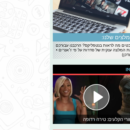
לצים שלנו:
ים מה לראות בנטפליקס? הרכבנו עבורכם
 המלצה ענקית של סדרות על פי ז׳אנרים •
כן)
או
רי הקלעים: טירה רדופה