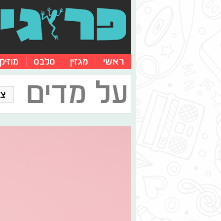
ראשי
מגזין
סלבס
מוזיק
על מדים
צו