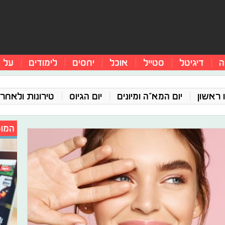
ה
דיגיטל
סטייל
אוכל
יחסים
לימודים
על 
 ראשון
יום המא"ה ומיונים
יום הגיוס
טירונות ולאחר 
המומ