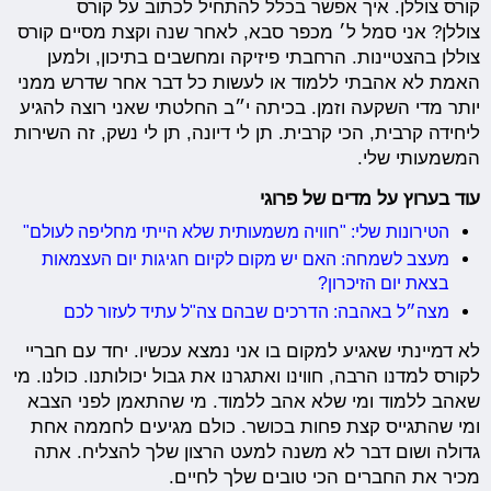
קורס צוללן. איך אפשר בכלל להתחיל לכתוב על קורס
צוללן? אני סמל ל׳ מכפר סבא, לאחר שנה וקצת מסיים קורס
צוללן בהצטיינות. הרחבתי פיזיקה ומחשבים בתיכון, ולמען
האמת לא אהבתי ללמוד או לעשות כל דבר אחר שדרש ממני
יותר מדי השקעה וזמן. בכיתה י״ב החלטתי שאני רוצה להגיע
ליחידה קרבית, הכי קרבית. תן לי דיונה, תן לי נשק, זה השירות
המשמעותי שלי.
עוד בערוץ על מדים של פרוגי
הטירונות שלי: "חוויה משמעותית שלא הייתי מחליפה לעולם"
מעצב לשמחה: האם יש מקום לקיום חגיגות יום העצמאות
בצאת יום הזיכרון?
מצה״ל באהבה: הדרכים שבהם צה"ל עתיד לעזור לכם
לא דמיינתי שאגיע למקום בו אני נמצא עכשיו. יחד עם חבריי
לקורס למדנו הרבה, חווינו ואתגרנו את גבול יכולותנו. כולנו. מי
שאהב ללמוד ומי שלא אהב ללמוד. מי שהתאמן לפני הצבא
ומי שהתגייס קצת פחות בכושר. כולם מגיעים לחממה אחת
גדולה ושום דבר לא משנה למעט הרצון שלך להצליח. אתה
מכיר את החברים הכי טובים שלך לחיים.