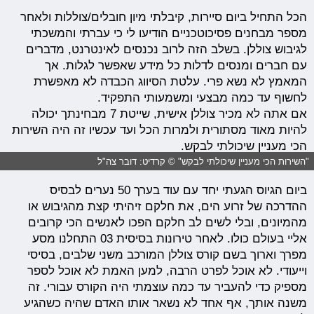
הכל התחיל ביום סיירות, קיבלתי מיון חובלים/צוללות ולאחר
מספר מבחנים פסיכוטכניים הודיעו לי כי עברתי והמשכתי
לגיבוש צוללן. בשלב הזה לרוב נכנסים לאינטרנט, מדברים
עם חברים ומנסים לדלות כל מידע שאפשר לגלות. אך
המאמץ לא נשא פרי. עלטת הסיווג הכבדה לא מאפשרת
לחשוף עד כמה מבצעי ומשמעותי התפקיד.
אם אתה לא מכיר צוללן אישית, שייטת 7 מבחינתך יכולה
להיות מאוד מסתורית ולמרות הכל ועד עכשיו זה היה השירות
הכי מעניין שיכולתי לבקש.
"השירות הכי מעניין שיכולתי לבקש" © קרדיט: דובר צה"ל
ביום הגיוס הגעתי יחד עם עוד בערך 50 נערים לבסיס
ההדרכה של זרוע הים, את חלקם זיהיתי קצת מהגיבוש או
מהמיונים, ובלי לשים לב חלקם הפכו לאנשים הכי קרובים
אליי בעולם כולו. לאחר טירונות בסיסית 03 התחלנו מסע
מפרך וארוך בשם קורס צוללן המורכב משני שלבים, בסיסי
וייעודי. לא אוכל לפרט הרבה, למען האמת לא אוכל לספר
מספיק כדי להעביר עד כמה עוצמתי היה הקורס עבורי. זה
משנה אותך, אף אחד לא נשאר אותו האדם שהיה כשהגיע