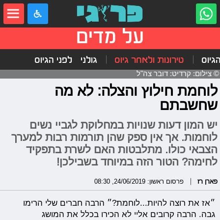
על מדים
הגיוס
טירונות ולאחר גיוס
גולני
לפני הגיוס
© צילום: קרדיט: דובר צה"ל
לוחמת חילוץ והצלה: לא מה
שחשבתם
יש המון דעות שנויות במחלוקת לגביי נשים
לוחמות. אך אין ספק שהן תורמות רבות למערך
הצבאי כולו. מתלבטות האם לשרת בתפקיד
לחימה? הטור הזה במיוחד בשבילכן!
פארן רז
פרסום ראשון: 24/06/2019, 08:30
״אז את רוצה להיות...לוחמת?״ הרבה חברים שלי הרימו
גבה. הרבה קרובים אליי לא הכירו בכלל את המושג