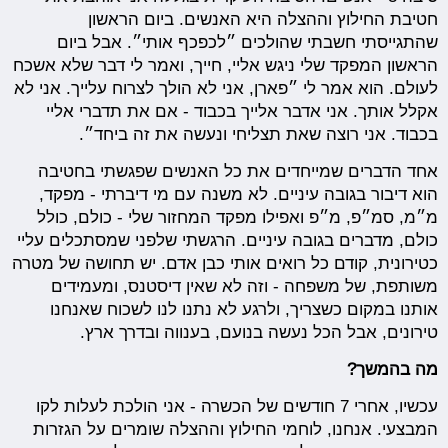
חטיבת החילוץ וההצלה היא האנשים. ביום הראשון
שהתגייסתי חשבתי שהולכים ״לכפכף אותי״. אבל ביום
הראשון המפקד שלי ניגש אליי, חייך, ואמר לי דבר שלא אשכח
לעולם. הוא אמר לי ״פארן, אני לא הולך לצרוח עלייך. אני לא
אקלל אותך. אני אדבר אלייך בכבוד - אם את תדברי אליי
בכבוד. אני רוצה שאת תצליחי ונעשה את זה ביחד״.
אחד הדברים שמייחדים את כל האנשים שפגשתי בחטיבה
הוא דיבור בגובה עיניים. לא משנה עם מי דיברתי - מפקד,
מ״מ, סמ״פ, מ״פ ואפילו מפקד המחזור שלי - כולם, כולל
כולם, מדברים בגובה עיניים. הרגשתי שלפני שמסתכלים עליי
כטירונית, קודם כל רואים אותי כבן אדם. יש תחושה של מטרה
משותפת, של משפחה - וזה לא שאין דיסטנס, ומעמידים
אותנו במקום כשצריך, ולרגע לא נתנו לנו לשכוח שאנחנו
טירונים, אבל הכל נעשה בנועם, בענווה ובדרך ארץ.
מה בהמשך?
עכשיו, אחרי 7 חודשים של הכשרה - אני הולכת לעלות לקו
המבצעי. אנחנו, לוחמי החילוץ וההצלה שומרים על הגזרות