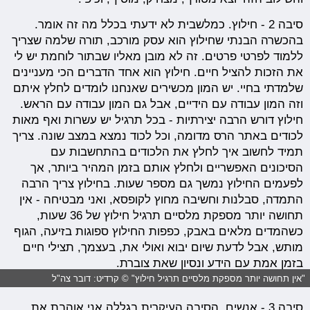
סיבה 2 - חילוץ. כמלשבית לא ידעתי בכלל מה זה אומר.
בהכשרה הבנתי שחילוץ הוא עסק מורכב, תורה שלמה שצריך
ללמוד לפרטי פרטים. זה לא מובן מאליו שבתור לוחמת יש לי
את הזכות להציל חיים. חילוץ הוא אחד הדברים הכי מעניינים
שלמדתי בחיי. יש המון מכשירים שאנחנו לומדים לחלץ איתם
וזה המון עבודה עם הידיים, אבל גם המון עבודה עם הראש.
חילוץ דורש הרבה יצירתיות - בכל תרגיל יש עשרות ואף מאות
לכודים באתר הרס מדומה, וכל לכוד נמצא במצב שונה. צריך
תמיד לחשוב איך לחלץ את הלכודים בהתחשבות עם
הסיכונים האפשריים ולחלץ אותם בזמן המהיר ביותר, אך
לפעמים החילוץ נמשך גם מספר שעות. בחילוץ צריך הרבה
התמדה, סבלנות וחשיבה מחוץ לקופסא, ואני מבטיחה - אין
תחושה יותר מספקת מלסיים תרגיל חילוץ של 36 שעות,
כשהמדים מלאים באבק, כפפות החילוץ ספוגות בזיעה, הגוף
מותש, אבל לדעת שיום יבוא ואולי את, בעצמך, תצילי חיים
בזמן אמת עם הידע ונסיון שאת צוברת.
"אין תחושה יותר מספקת מלסיים תרגיל חילוץ" © קרדיט: דובר צה"ל
סיבה 3 - אנשים. הסיבה העיקרית בגללה אני אוהבת את