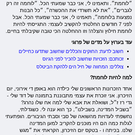
״לוחמת״. ותאמינו לי, אני כבר שמעתי הכל. ״לוחמה זה רק
לגברים״, ״את לא תשרדי את ההכשרה״, ״כל הבנות
נפצעות בלוחמה״, תאמינו לי, אני כבר שמעתי הכל. אבל
לפני 7 חודשים החלטתי להקשיב לעצמי: התגייסתי להיות
לוחמת חילוץ והצלה! וזו ההחלטה הכי טובה שקיבלתי בחיים.
עוד בערוץ על מדים של פרוגי
חשוב לדעת: החוקים והכללים שחשוב שתדעו כחיילים
זכותכם: הזכויות שחשוב להכיר לפני הגיוס
צוללים: המחווה של חיל הים ללהקת הביטלס
למה להיות לוחמת?
אחד הזכרונות הראשונים שלי כילדה הוא באופן די אירוני, יום
הזיכרון. אני זוכרת את עצמי מתבוננת בתמונה של דוד שלי -
גדי רז ז״ל, ושואלת את אבא שלי למה אח שלו נהרג?
״בשביל המדינה, בשבילנו״, כך הוא ענה לי. כשגדלתי,
נחשפתי לעדויות מהשואה של סבי וסבתי הגיבורים. הופתעתי
לגלות כמה הם היו מוכנים להקריב למען המדינה
שלנו. בכיתה ו - בטקס יום הזיכרון, הקראתי את ״מגש