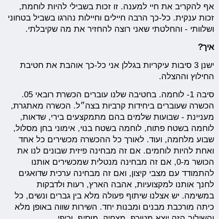
אף להקריב את חיי למענה. זו זכות בשבילי להיות לוחמת,
זכות ענקית. כל-כך הרבה חיילים וחיילות נהרגו בשביל בטחוני
ושלוותי - והחלטתי שאני רוצה להחזיר את מה שקיבלתי.
איך?
ישנן 3 סיבות עיקריות בגללן אני כל-כך אוהבת את חטיבת
החילוץ וההצלה.
סיבה 1- לוחמה. בחטיבה שלנו עוברים הכשרת רובאי 05.
הכשרה שעוברים ביחידות קרביות בצה״ל. הכשרה מאתגרת,
מעניינת - שבועות שלמים בהם מתמקצעים בירי, שדאות,
לוחמה בשטח פתוח, לוחמה בשטח בנוי, אימוני בחן מסלול,
שבוע מלחמה, ועוד. לאורך כל ההכשרה מכשירים כל אחד
ואחת להיות לוחמים. אם זה מבחינה פיזית שבונים לנו את
הכושר מ-0, אם זה מבחינה מנטלית שמכשירים אותנו
להתמודד עם מצבי קיצון, ואם זה מבחינה ערכית שדואגים
לחנך אותנו למקצועיות, אהבה הארץ, רעות ולדבקות
במשימה. יש אצלנו שיתוף פעולה מלא בין גברים ונשים, כל
כיתה מורכבת מבנים ומבנות יחד. השירות שווה באופן מלא
והשילוב הזה יוצא מטורף, מצחיק, מוסיף, וכיפי.