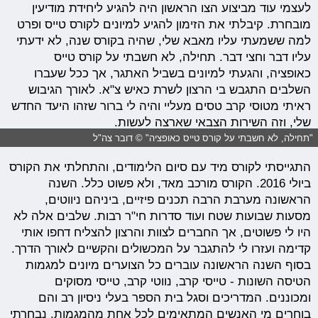
לעצמי עוד מביצוע הצו הראשון היה להגיע ליחידת מודיעין
מובחרת. קיבלתי את הזימון להגיע למיונים לקורס טייס ופרט
למה ששמעתי עליו מאבא שלי, שהיה בקורס שנה, לא ידעתי
עליו דבר וחצי דבר. תחילה, לא חשבתי על קורס טייס
כאופציה, והגעתי למיונים בשביל האתגר, אך ככל שעברו
השלבים התגבש בי הרצון לשרת כאיש צ"א. לאורך הגיבוש
ראיתי מטוסי קרב טסים מעליי והיה לי ברור שזהו היעד החדש
שלי, וזה השירות הצבאי שארצה לעשות.
"תחילה, לא חשבתי על קורס טייס כאופציה" © דובר צה"ל
התגייסתי לקורס מיד עם סיום הלימודים, והתחלתי את הקורס
ביולי 2016. הקורס מורכב מאד, ולא פשוט כלל. השנה
הראשונה מערבת הרבה תכנים פיזיים, ביניהם ניווטים,
מסעות שבועות שטח ועוד סדרות חי"ר רבות. שלבים אלה לא
היו לי פשוטים, אך החברים לצוות והרצון להצליח דחפו אותי
קדימה ועזרו לי להתגבר על המכשולים והקשיים לאורך הדרך.
בסוף השנה הראשונה עוברים כל הצוערים מיונים למגמות
הטיסה השונות - טייסי קרב, נווטי קרב, טייסי מסוקים
ומכוננים. המדריכים וסגל בית הספר בעלי ניסיון רב והם
בוחרים מי האנשים המתאימים לכל אחת מהמגמות. נבחרתי