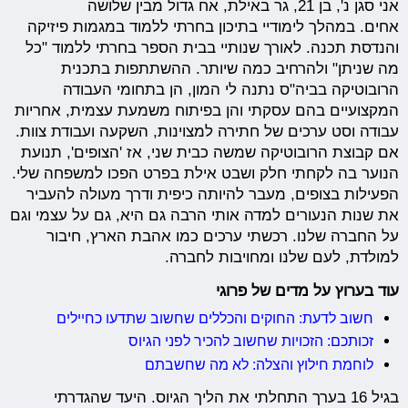
אני סגן נ', בן 21, גר באילת, אח גדול מבין שלושה
אחים. במהלך לימודיי בתיכון בחרתי ללמוד במגמות פיזיקה
והנדסת תכנה. לאורך שנותיי בבית הספר בחרתי ללמוד "כל
מה שניתן" ולהרחיב כמה שיותר. ההשתתפות בתכנית
הרובוטיקה בביה"ס נתנה לי המון, הן בתחומי העבודה
המקצועיים בהם עסקתי והן בפיתוח משמעת עצמית, אחריות
עבודה וסט ערכים של חתירה למצוינות, השקעה ועבודת צוות.
אם קבוצת הרובוטיקה שמשה כבית שני, אז 'הצופים', תנועת
הנוער בה לקחתי חלק ושבט אילת בפרט הפכו למשפחה שלי.
הפעילות בצופים, מעבר להיותה כיפית ודרך מעולה להעביר
את שנות הנעורים למדה אותי הרבה גם היא, גם על עצמי וגם
על החברה שלנו. רכשתי ערכים כמו אהבת הארץ, חיבור
למולדת, לעם שלנו ומחויבות לחברה.
עוד בערוץ על מדים של פרוגי
חשוב לדעת: החוקים והכללים שחשוב שתדעו כחיילים
זכותכם: הזכויות שחשוב להכיר לפני הגיוס
לוחמת חילוץ והצלה: לא מה שחשבתם
בגיל 16 בערך התחלתי את הליך הגיוס. היעד שהגדרתי