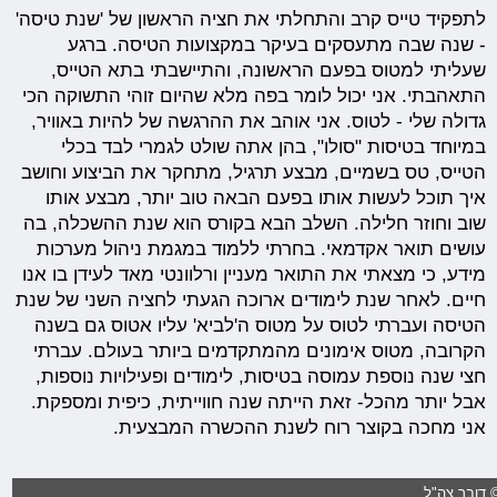
לתפקיד טייס קרב והתחלתי את חציה הראשון של 'שנת טיסה'
- שנה שבה מתעסקים בעיקר במקצועות הטיסה. ברגע
שעליתי למטוס בפעם הראשונה, והתיישבתי בתא הטייס,
התאהבתי. אני יכול לומר בפה מלא שהיום זוהי התשוקה הכי
גדולה שלי - לטוס. אני אוהב את ההרגשה של להיות באוויר,
במיוחד בטיסות "סולו", בהן אתה שולט לגמרי לבד בכלי
הטייס, טס בשמיים, מבצע תרגיל, מתחקר את הביצוע וחושב
איך תוכל לעשות אותו בפעם הבאה טוב יותר, מבצע אותו
שוב וחוזר חלילה. השלב הבא בקורס הוא שנת ההשכלה, בה
עושים תואר אקדמאי. בחרתי ללמוד במגמת ניהול מערכות
מידע, כי מצאתי את התואר מעניין ורלוונטי מאד לעידן בו אנו
חיים. לאחר שנת לימודים ארוכה הגעתי לחציה השני של שנת
הטיסה ועברתי לטוס על מטוס ה'לביא' עליו אטוס גם בשנה
הקרובה, מטוס אימונים מהמתקדמים ביותר בעולם. עברתי
חצי שנה נוספת עמוסה בטיסות, לימודים ופעילויות נוספות,
אבל יותר מהכל- זאת הייתה שנה חווייתית, כיפית ומספקת.
אני מחכה בקוצר רוח לשנת ההכשרה המבצעית.
 דובר צה"ל