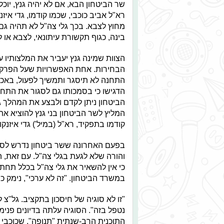
שר הביטחון הבא, אם לא יהיה גנץ, י
רא"ל אביב כוכבי, שכמו קודמו, גדי אי
מחוץ לצבא. בכך גלי צה"ל לא תהיה גם
בינה, כגוף תקשורת עיתונאי, לצבא או 
הצוות שמינה גנץ יעביר את המלצותיו 
הבחירות. אחת האפשרויות שעל הפרק:
התחנה לא תיסגר ותמשיך לפעול, באכס
הדגישו כי בסמכותו גם לסגור את התחנ
הביטחון ניתן לקדם ולבצע את המהלך 
המליץ לשר הביטחון בני גנץ להוציא א
קודמו בתפקיד, רא"ל (במיל') גדי איזנ
בפעם האחרונה ששר ביטחון נדרש לסוג
והורה שלא לגעת בגלי צה"ל. עם זאת, 
כי אין להשאיר את גלי צה"ל בכלל תחת
במשרד הביטחון. "זה לא ערכי", נימק כ
"זו לא סוגיה של חיסכון בתקציב. גל"צ ל
נטפל בזה". הסוגיה עלתה בדיונים פנ
התוכנית הרב-שנתית "תנופה", שכוכבי 