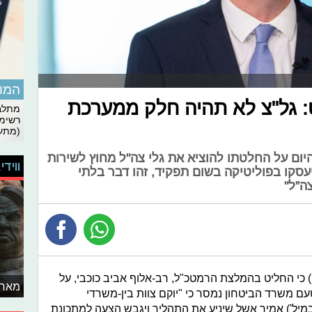
המומ
: גל"צ לא תהיה חלק ממערכת
מתלבט
רשימת
(מתעד
היום על החלטתו להוציא את גלי צה"ל מחוץ לשירות
ווידי
יעסקו בפוליטיקה בשום תפקיד, זהו דבר בלתי
ה”ל"
י) כי החליט בהמלצת הרמטכ"ל, רב-אלוף אביב כוכבי, על
מאחו
ם משרד הביטחון נמסר כי "יוקם צוות בין-משרדי
מיל') אמיר אשל שיניע את התהליך ויגבש הצעה למתכונת