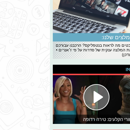
לצים שלנו:
ים מה לראות בנטפליקס? הרכבנו עבורכם
 המלצה ענקית של סדרות על פי ז׳אנרים •
כן)
או
רי הקלעים: טירה רדופה