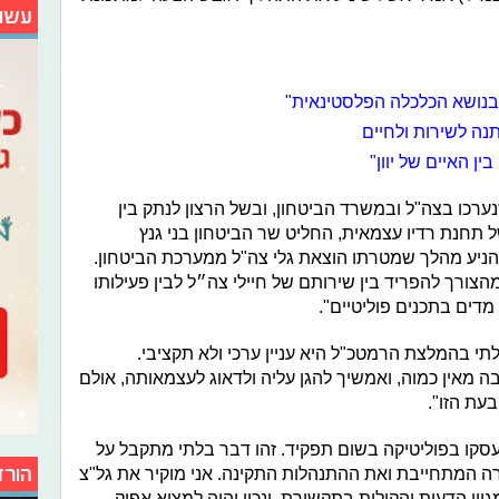
עשו
 בנושא הכלכלה הפלסטינאית"
נה לשירות ולחיים
ין האיים של יוון"
ערכו בצה"ל ובמשרד הביטחון, ובשל הרצון לנתק בין
 תחנת רדיו עצמאית, החליט שר הביטחון בני גנץ
ניע מהלך שמטרתו הוצאת גלי צה"ל ממערכת הביטחון.
הצורך להפריד בין שירותם של חיילי צה״ל לבין פעילותו
דים בתכנים פוליטיים".
י בהמלצת הרמטכ"ל היא עניין ערכי ולא תקציבי.
מאין כמוה, ואמשיך להגן עליה ולדאוג לעצמאותה, אולם
עת הזו".
יעסקו בפוליטיקה בשום תפקיד. זהו דבר בלתי מתקבל על
הורד
ה המתחייבת ואת ההתנהלות התקינה. אני מוקיר את גל"צ
ן הדעות והקולות בתקשורת, ונכון יהיה למצוא אפיק