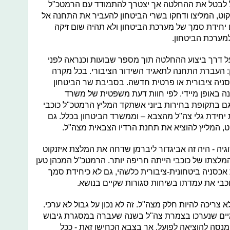
וכל לבטל את ההחלטה אך יצטרך להתמודד עם הרמטכ"ל
זנקוט, המליצו ודחקו בשרי הביטחון להעביר את התחנה אל
 יחידת סמך של מערכת הביטחון ולא תהיה שום זיקה
למערכת הביטחון.
על דרך ביצוע ההחלטה תוך מספר שבועות וכנראה לפני
 העברת התחנה לתאגיד השידור הציבורי. בכל מקרה
ניה ציבורית או פרטית חדשה. בסביבת שר הביטחון
ה באופן מיידי. לפי חוות דעת משפטית של משרד
גם בתקופת בחירות ביוני אשתקד המליץ הרמטכ"ל כוכבי
ת יחידת גלי צה"ל מהצבא – וממשרד הביטחון בכלל. גם
קוט, המליץ להוציא את תחנת הרדיו הצבאית מצה"ל.
יה - היה זה אביגדור ליברמן שדחה את המלצת איזנקוט
המלצתו של כוכבי הייתה חריפה יותר. הרמטכ"ל המכהן טען
 אכסניה ביטחונית-ציבורית כלשהי, גם לא כיחידת סמך
וכבי את עמדתו בשיחות סגורות שקיים בנושא.
א צריכה להיות חלק מצה"ל. זה לא נכון על גבול לא ערכי.
ימיים שנערכו בצמרת צה"ל בשנה שעברה במסגרת גיבוש
מנסה להוציאה לפועל, אך בצבא הכחישו זאת - ככל