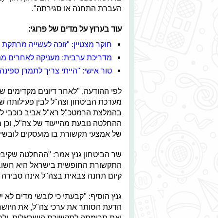
העברת התחנה או סגירתה".
עוד בערוץ על מדים של פרוגי:
חוקר מצטיין: "זוכה לעשייה מרתקת
מדריכת ערבית: מעניקה לאחרים מת
טור אישי: "הייתי צריך לתמרן ספינה ב
לפי ההודעה, "לאחר דיונים מקדימים שנ
מערכת הביטחון וצה"ל לבין פעילותה של
בהמלצת הרמטכ"ל רא"ל אביב כוכבי לה
ההחלטה נובעת מהייעוד של צה"ל, וכן מ
של אמצעי תקשורת בו מועסקים לובשי מ
שר הביטחון גנץ אמר: "ההחלטה שקיבלת
התקשורת החופשית בישראל היא חשובה 
קיום תחנה צבאית בצה"ל אינה סבירה ב
גנץ הוסיף: "קבעתי כי לובשי מדים לא 
הדעת הסותר את ערכי צה"ל, את היושר
ואת תרומתה לתקשורת הישראלית, ולמגוו