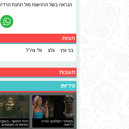
הנראה בשל הרגישות מול תחנת הרדיו
תגיות
בני גנץ
גלצ
גלי צה"ל
תגובות
ווידיאו
מאחורי הקלעים: טירה
חיית החושך - בעקבו
רדופה
הסיפורים הקסומים