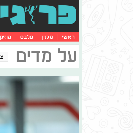
ראשי
מגזין
סלבס
מוזיק
על מדים
צו