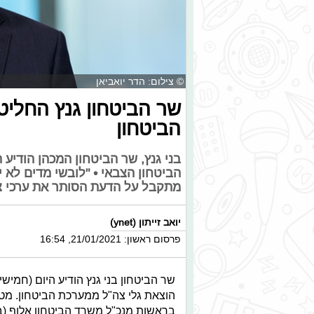
© צילום: הדר יואביאן
שר הביטחון גנץ החליט
הביטחון
בני גנץ, שר הביטחון המכהן הודיע 
הביטחון הצבאי • "לובשי מדים לא 
מתקבל על הדעת הסותר את ערכי צ
יואב זייתון (ynet)
פרסום ראשון: 21/01/2021, 16:54
שר הביטחון בני גנץ הודיע היום (חמיש
הוצאת גלי צה"ל ממערכת הביטחון. מטע
בראשות מנכ"ל משרד הביטחון אלוף (ב