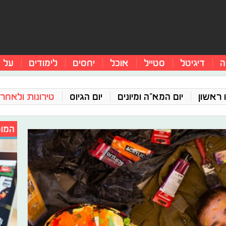
ה
דיגיטל
סטייל
אוכל
יחסים
לימודים
על 
 ראשון
יום המא"ה ומיונים
יום הגיוס
טירונות ולאחר 
המומ