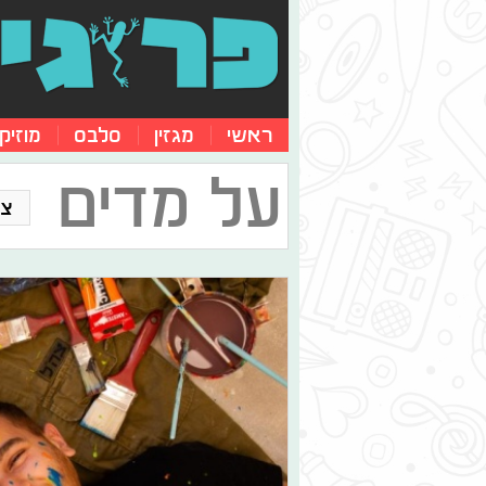
ראשי
מגזין
סלבס
מוזיק
על מדים
צו