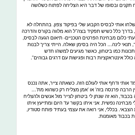
 תקנים ובסופו של דבר היא הצליחה לפתוח כשלושה
בלתי לתפקיד, עשיתי טירונות 02 ושלחו אותי לבסיס הקבוע שלי בפיקוד צפון. בהתחלה לא
, בדרך כלל כשיש תפקיד בצה''ל הוא מלווה בקורס והדרכה
דעתי כלום מבחינת הפרטים הטכניים- תיאום הגעה לבסיס,
 תנאי לינה… הכל היה בסימן שאלה. הייתי צריך לבנות
כונות כמו ביטחון, כאשר מגיעים למשהו חדש
לל אינטראקציות רבות ופגישות עם דרגים גבוהים".
ד אותי ודחף אותי לעולם הזה. כשאתה צייר, אתה נכנס
ן הרבה פרנסה בזה' או 'אמן מצליח רק כשהוא מת'…
בוד, הוא זה שנתן לי ביטחון לצייר מול אנשים ולהצליח
 מבחינה נפשית. אני איתו בקשר עד היום ומתייעץ איתו
 הצבאי. בכללי, אני רואה את עצמי בעתיד פותח סטודיו,
ת בכבוד מאומנות.