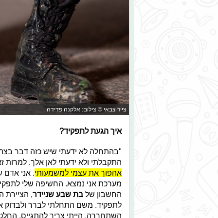
צייר צבאי © צילום: אלקנה פדידה
איך הגעת לתפקיד?
"בהתחלה לא ידעתי שיש כזה דבר בצה''ל
התקבלתי ולא ידעתי לאן אלך. למרות ז
אהפוך את עצמי למשמעותי
. אני אדם 
מערכת אני נמצא. החשיפה שלי לתפקי
החשבון של
בת שבע שניידר
, הציירת 
לתפקיד. משם התחלתי לברר ולבדוק אי
השתחררה, הייתי צריך להתגייס. החלטת