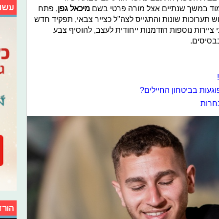
עשו
מוד במשך שנתיים אצל מורה פרטי בשם
מיכאל גפן
, פתח
ש תערוכות שונות והתגייס לצה"ל כצייר צבאי, תפקיד חדש
י ציירות נוספות הזדמנות ייחודית לעצב, להוסיף צבע
בבסיסים.
געות בביטחון החיילים?
חרות
הורד