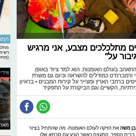
המומ
ם מתלכלכים מצבע, אני מרגיש
מתלבט
רשימת
בור על"
(מתעד
 מגיל צעיר מאיר בן משה (18) התאהב בעולם האומנות. הוא למד ציוד באופן
ווידי
צ'י ורמברנדט כמודלים להשראה וכיום גם משרת
סים ברחבי הארץ ומצייר על קירות המבנים • בראיון
ירתיות, הקשיים וגם הביקורת על התפקיד
מאחו
בן משה
את הזיקה לעולם האומנות- מה שהתחיל בציור
בבית הספר, התעצם כאשר הגיע עם סבתא שלו