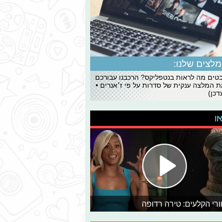
לצים שלנו:
ים מה לראות בנטפליקס? הרכבנו עבורכם
 המלצה ענקית של סדרות על פי ז׳אנרים •
כן)
או
רי הקלעים: טירה רדופה