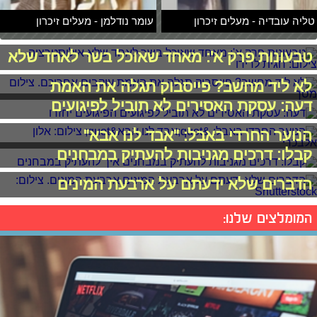
טליה עובדיה - מעלים זיכרון
עומר נודלמן - מעלים זיכרון
טבעונות פרק א': מאחד שאוכל בשר לאחד שלא
לא ליד מחשב? פייסבוק תגלה את האמת
דעה: עסקת האסירים לא תוביל לפיגועים
הנוער החרדי באבל: "אבד לנו אבא"
קבלו: דרכים מגניבות להעתיק במבחנים
הדברים שלא ידעתם על ארבעת המינים
המומלצים שלנו: