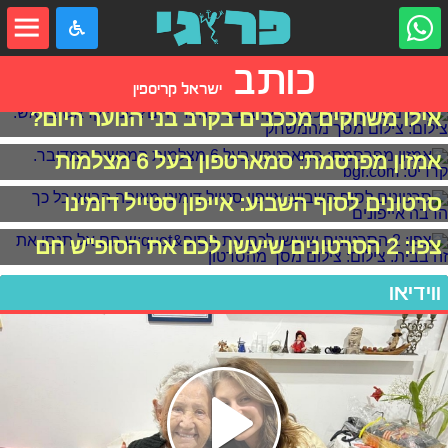
כותב
ישראל קריספין
אילו משחקים מככבים בקרב בני הנוער היום?
אמזון מפרסמת: סמארטפון בעל 6 מצלמות
סרטונים לסוף השבוע: אייפון סטייל דומינו
צפו: 2 הסרטונים שיעשו לכם את הסופ"ש חם
ווידיאו