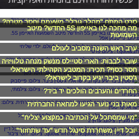
סרט המתח "מהלך גורלי" משעמם וחסר מטרה?
מה מחכה לנו באייפון 5S החדש? מיטב
השמועות
ערב ראש השנה מסביב לעולם
שובר לבבות: הארי סטיילס מנשק מנחה טלוויזיה
חסר כסף? תכירו: המטבע הקהילתי הישראלי
ג'סטין ביבר יגיע בקרוב לישראל?
החרדים והערבים הולכים יד ביד?
מאות בני נוער הגיעו למחאה החברתית
"מי שמסתכל על הכתיבה כמקצוע יצליח"
יובל דיין משחררת סינגל חדש "עד שתחזור"