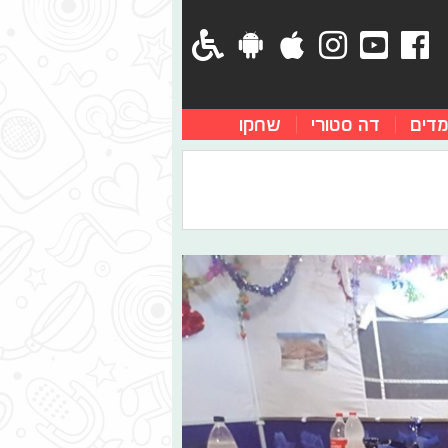
מדים
דה סטורי
שחקו