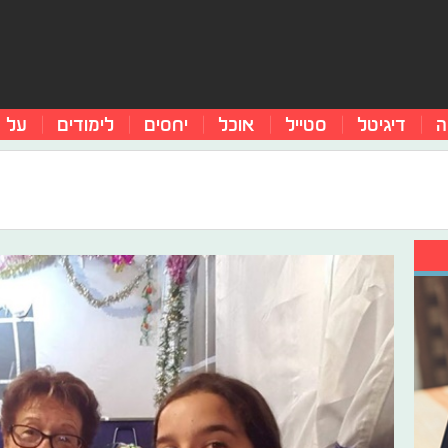
ה
דיגיטל
סטייל
אוכל
יחסים
לימודים
על 