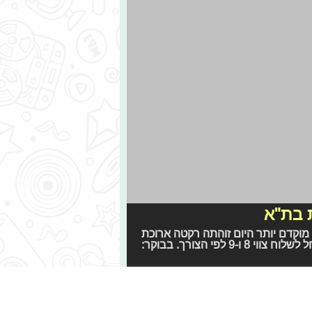
סל בעזה. ג'עברי ביצע ופיקד על
 גלעד שליט. לא יתקיימו לימודים