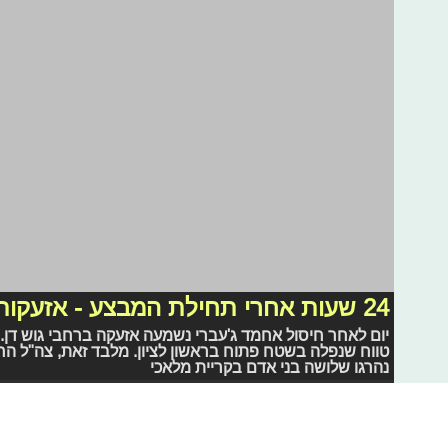
מבצע "עמוד ענן": רמטכ"ל חמאס חוסל
בעקבות גל ההסלמה בדרום, רמטכ"ל חמאס, אחמד ג'עברי, חו
פיגועים רבים דרך סיני כנגד ישראל ואף היה אחראי על חטיפת
בבאר שבע, אשדוד, קריית מלאכי ועומר