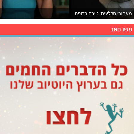
מאחורי הקלעים: טירה רדופה
עשו סאב