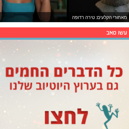
מאחורי הקלעים: טירה רדופה
עשו סאב