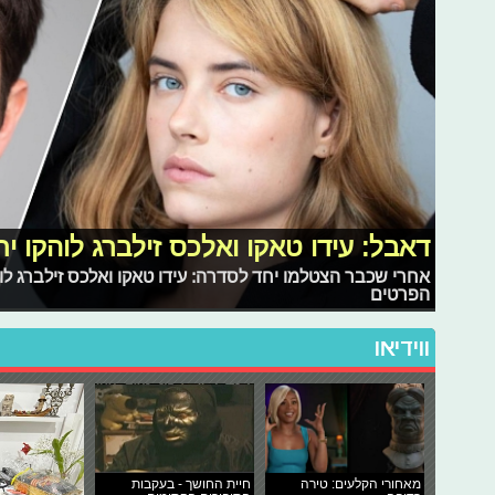
דאבל: עידו טאקו ואלכס זילברג לוהקו י
אחרי שכבר הצטלמו יחד לסדרה: עידו טאקו ואלכס זילברג ל
הפרטים
ווידיאו
מאחורי הקלעים: טירה
חיית החושך - בעקבות