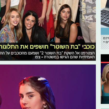
רכם
ם •
כוכבי "בת השוטר" חושפים את התלונ
הצטרפנו אל השקת "בת השוטר 2" ושמענ
האמיתיות שהם הגישו במשטרה • צפו