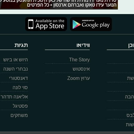
הנוער עידו טאקו ואברהם ארנסון • כל הפרטים
כן
ווידיאו
תגיות
The Story
היוש או ביוש
אינסטוש
נבחרי השנה
רשת
ערוץ Zoom
דאנסטורי
סוי לונה
הבה
אליאנה תדהר
פסטיגל
לבס
משחקים
שות