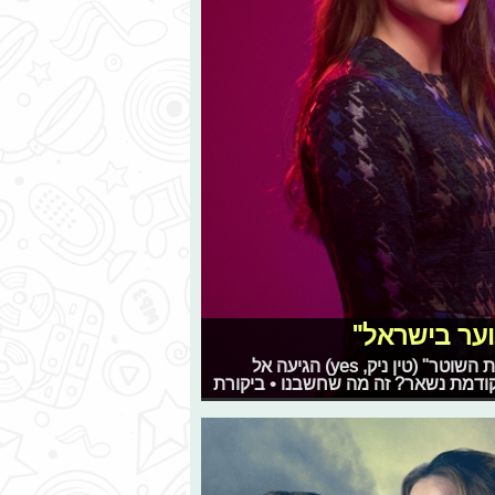
אחרי ציפייה ארוכה ודרישת המעריצים, העונה השנייה של "בת השוטר" (טין ניק, yes) הגיעה אל
ודמת נשאר? זה מה שחשבנו • ביקורת