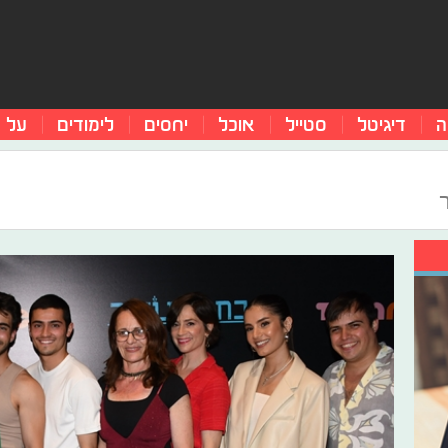
ה
דיגיטל
סטייל
אוכל
יחסים
לימודים
על 