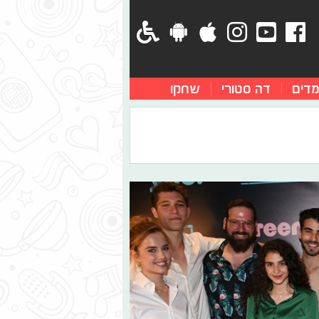
מדים
דה סטורי
שחקו