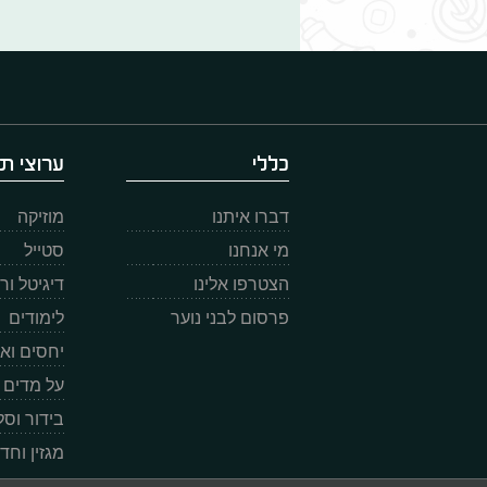
כללי
ערוצי תו
דברו איתנו
מוזיקה
מי אנחנו
סטייל
הצטרפו אלינו
דיגיטל ו
פרסום לבני נוער
לימודים
יחסים וא
על מדים
בידור וס
מגזין וחד