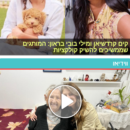
קים קרדשיאן ומילי בובי בראון: המותגים
שממשיכים להשיק קולקציות
ווידיאו