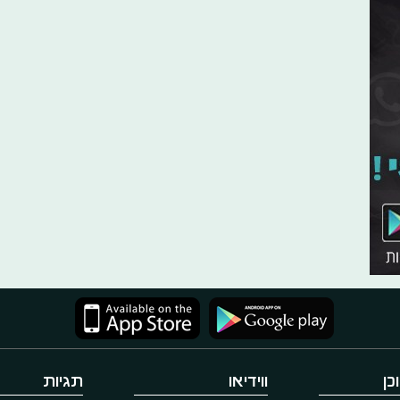
כן
ווידיאו
תגיות