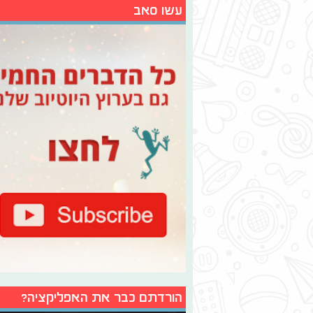
עשו סאב
הורדתם כבר את האפליקציה?