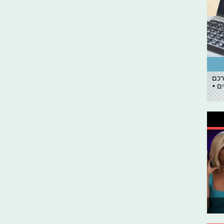
רכם
ם •