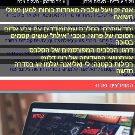
טליה עובדיה - מעלים זיכרון
עומר נודלמן - מעלים זיכרון
אנה זק ויעל שלביה מאחדות כוחות למען ניצולי
השואה
יחד איתכם: הסלבס שמתמודדים עם צבע אדום
הסוכה של פרוגי: כוכבי "אילת" עושים קסמים
בסוכה
דרגו: הכלבים המפורסמים של הסלבס
אינסטוש: הפאדיחה של רוני דלומי
רכילות בקטנה: לי ואליאנה יגלמו זוג בסדרה
חדשה
המומלצים שלנו: