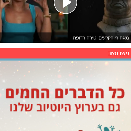
מאחורי הקלעים: טירה רדופה
עשו סאב