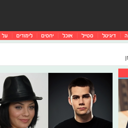
ה
דיגיטל
סטייל
אוכל
יחסים
לימודים
על 
ן