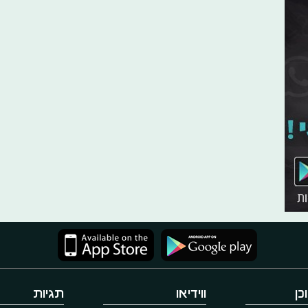
כן
ווידיאו
תגיות