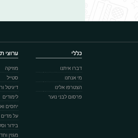
כללי
ערוצי תו
דברו איתנו
מוזיקה
מי אנחנו
סטייל
הצטרפו אלינו
דיגיטל ו
פרסום לבני נוער
לימודים
יחסים וא
על מדים
בידור וס
מגזין וחד