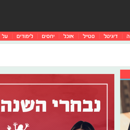
ה
דיגיטל
סטייל
אוכל
יחסים
לימודים
על 