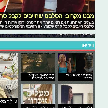
מבט מקרוב: הסלבס שחייבים לקבל סרט
תמונת המצב: כיצד נראה עתיד הכדורס
בשנים האחרונות אנו רואים יותר ויותר סרטי דוקו אודות חיי
לאחר הזכייה הגדולה של נבחרת העתודה בכדורסל באליפות 
סלבס חייבים לקבל סרט שכזה? • זו רשימת המפורסמים שלנ
הזמן להביט על התמונה המלאה, להיזכר בשחקנים המצטייני
שנים. אז מה מצפה לנו?
ווידיאו
מאחורי הקלעים: טירה
חיית החושך - בעקבות
רדופה
הסיפורים הקסומים
טיילור מלכ
הביכורים בספורט: הצעירים שהולכים ל
טליה עובדיה - מעלים זיכרון
עומר נודלמן - מעלים זיכרון