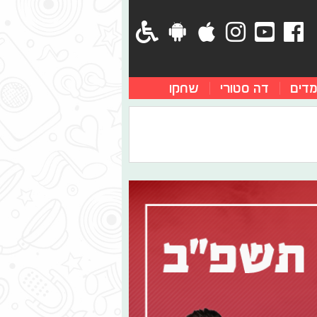
מדים
דה סטורי
שחקו