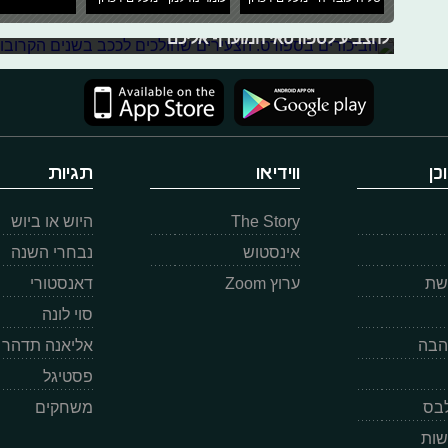
הגדולה - אלו הם הספורטאים הצעירים, שיזכו להיות בהיכל 
להצביע לספורטאי המועדף אליכם
כן
ווידיאו
תגיות
The Story
היוש או ביוש
אינסטוש
נבחרי השנה
רשת
ערוץ Zoom
דאנסטורי
סוי לונה
הבה
אליאנה תדהר
פסטיגל
לבס
משחקים
שות