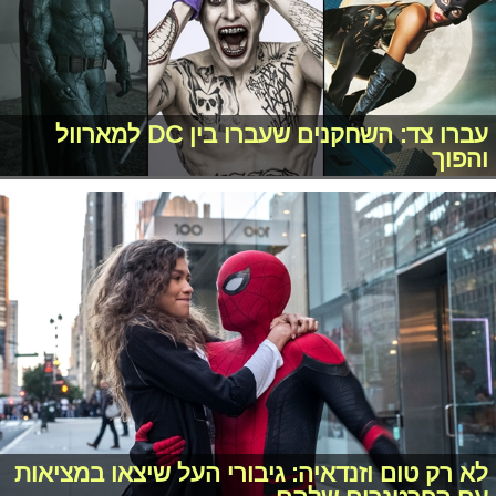
עברו צד: השחקנים שעברו בין DC למארוול
והפוך
לא רק טום וזנדאיה: גיבורי העל שיצאו במציאות