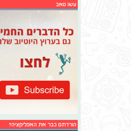
עשו סאב
הורדתם כבר את האפליקציה?