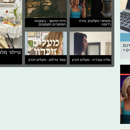
מאחורי הקלעים: טירה
חיית החושך - בעקבות
רדופה
הסיפורים הקסומים
רכם
ם •
טיילור מלכ
טליה עובדיה - מעלים זיכרון
עומר נודלמן - מעלים זיכרון