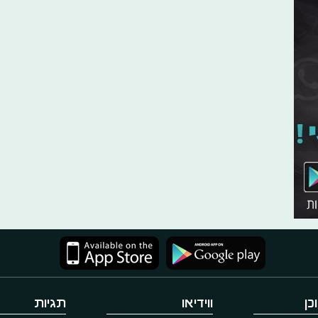
כן
ווידיאו
תגיות