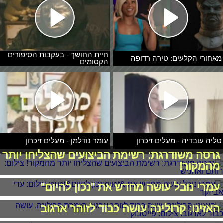
חיית החושך - בעקבות הסיפורים
מאחורי הקלעים: טירה רדופה
הקסומים
טליה עובדיה - מעלים זיכרון
עומר נודלמן - מעלים זיכרון
גרסה משודרגת: רשימת הביצועים שהצליחו יותר
מהמקור!
עמרי נובל עושה מחדש את "נכון להיום"
האזינו: קרולינה עושה כבוד לזוהר ארגוב