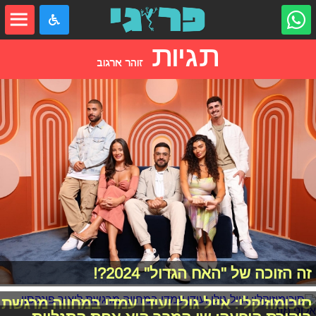
תגיות
זוהר ארגוב
זה הזוכה של "האח הגדול" 2024?!
סיכומוזיקלי: אייל גולן ועידן עמדי במחווה מרגשת