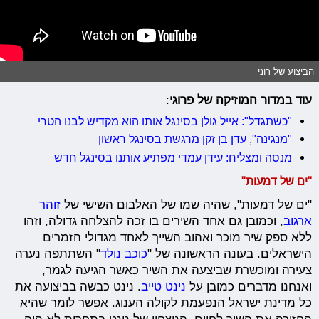
הביצוע של רוני
עוד במדור המוזיקה של פרוגי
:
"כשתגדל": אייל גולן בסינגל אותו הוא מקדיש לבנו הטרי
"מנגינה", עדן בן זקן מרגשת בסינגל ראשון
מנסה ומצליח: עידן עמדי מפתיע אותנו בסינגל חדש
"ים של דמעות"
"ים של דמעות", שהיה שמו של האלבום השישי של
זוהר
ארגוב
, וכמובן גם אחד השירים בו זכה להצלחה גדולה, וזהו
ללא ספק שיר מוכר ואהוב השייך לאחד מגדולי הזמרים
הישראלים. בעונה הראשונה של "
כוכב נולד
" השתתפה נערה
צעירה ומוכשרת שביצעה את השיר כאשר הגיעה לגמר,
ואנחנו מדברים כמובן על
נינט טייב
. נינט כבשה בביצועה את
כל מדינת ישראל הנפעמת לקולה הענוג. אפשר לומר שהיא