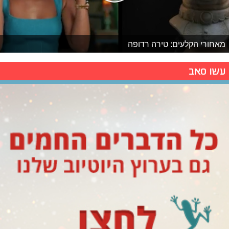
מאחורי הקלעים: טירה רדופה
עשו סאב