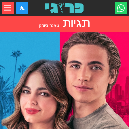
תגיות
טאנר ביוקנן