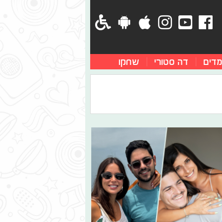
מדים
דה סטורי
שחקו