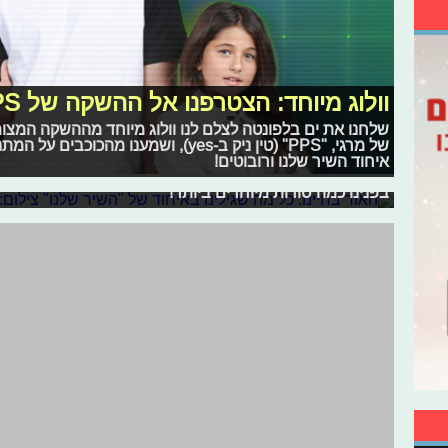
וולוג מיוחד: הצטרפנו אל ההשקה של PPS
שלחנו את ים בלפונטה לצלם לנו וולוג מיוחד מההשקה המצו
של מרגי, "PPS" (טין ניק ב-yes), ושמענו 
האור בחיינו: כל מה שגילינו באיחוד של 
איחוד השיר שלנו ורובוטים!
קאמבק אמיתי, פחד של דיירי האח וסירוב לאיחוד - הלייב של
בפנינו כמה סודות מיוחדים ביותר!