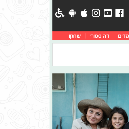
מדים
דה סטורי
שחקו