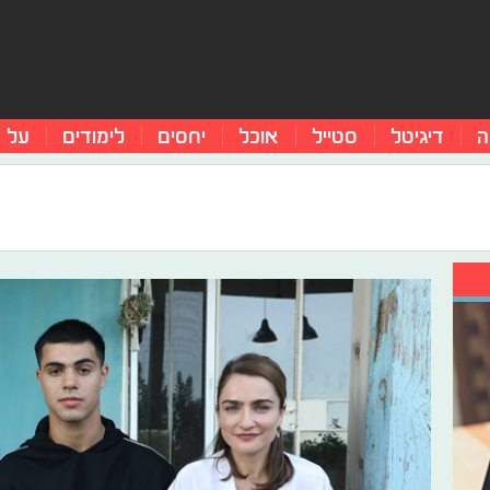
ה
דיגיטל
סטייל
אוכל
יחסים
לימודים
על 