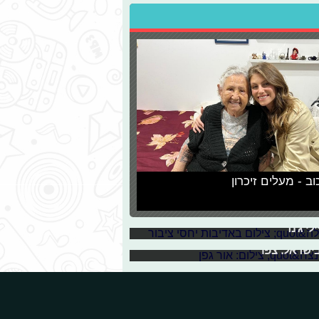
וב - מעלים זיכרון
פת אל "כפולה"
זכור אותך לנצח"
נלאומית, מתמודד מפתיע ב"כוכב
ן בתל אביב אל מול המון ישראלי שואג
י ג'נר
עי הניצחון וסיכום המסע שהסתיים