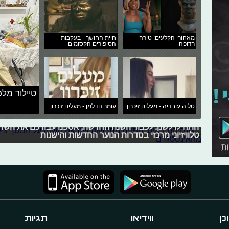
מאחורי הקלעים: טירה
חיית החושך - בעקבות
רדופה
הסיפורים הקסומים
טיילור מלכ
טליה עובדיה - מעלים זיכרון
עומר נודלמן - מעלים זיכרון
הנה הם באים: הפנים החדשות שנראה 
התחילו לשנן: לכבוד השנה החדשה, אספנו עבורכם את השח
טלוויזיוני מרכזי בסדרות הנוער החדשות והישנות
כן
ווידיאו
תגיות