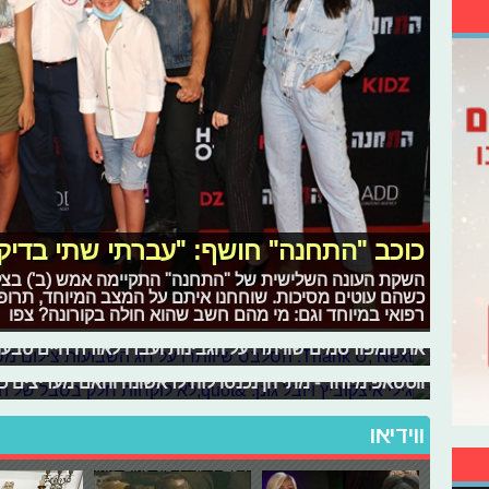
כוכב "התחנה" חושף: "עברתי שתי בדיקו
השקת העונה השלישית של "התחנה" התקיימה אמש (ב') בצל ה
כשהם עוטים מסיכות. שוחחנו איתם על המצב המיוחד, תרו
Thank U, Next: הסלבס שיוותרו על חג השבועות
גילי איצקוביץ ויובל גונן: "לא לוקחות ח
רפואי במיוחד וגם: מי מהם חשב שהוא חולה בקורונה? צפו
הערב (ש') נחגג חג השבועות בכל רחבי הארץ, אך יש כמה סלב
שתיהן כוכבות נוער אהובות בסדרות פופולריות, שתיהן חברות
את המפורסמים שוויתרו על הגבינות ועברו לאורח חיים טבעונ
ווטסאפ מיוחד - מתי הן נכנסו לזה לראשונה והאם מעריצים כ
ווידיאו