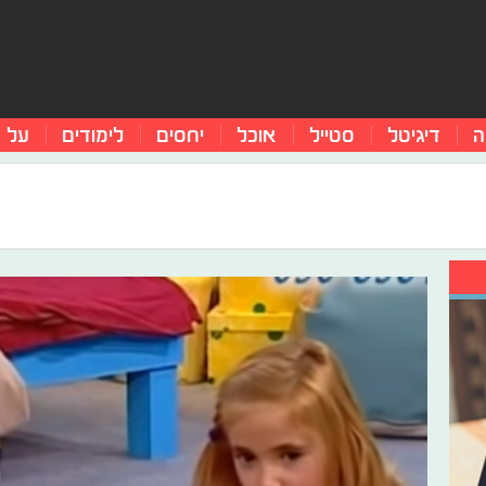
ה
דיגיטל
סטייל
אוכל
יחסים
לימודים
על 