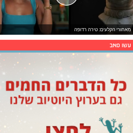
מאחורי הקלעים: טירה רדופה
עשו סאב