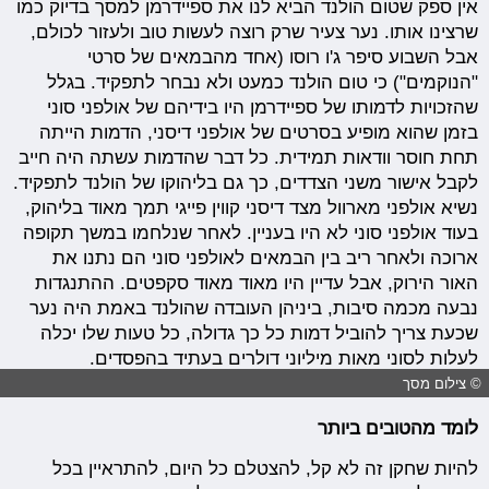
אין ספק שטום הולנד הביא לנו את ספיידרמן למסך בדיוק כמו
שרצינו אותו. נער צעיר שרק רוצה לעשות טוב ולעזור לכולם,
אבל השבוע סיפר ג'ו רוסו (אחד מהבמאים של סרטי
"הנוקמים") כי טום הולנד כמעט ולא נבחר לתפקיד. בגלל
שהזכויות לדמותו של ספיידרמן היו בידיהם של אולפני סוני
בזמן שהוא מופיע בסרטים של אולפני דיסני, הדמות הייתה
תחת חוסר וודאות תמידית. כל דבר שהדמות עשתה היה חייב
לקבל אישור משני הצדדים, כך גם בליהוקו של הולנד לתפקיד.
נשיא אולפני מארוול מצד דיסני קווין פייגי תמך מאוד בליהוק,
בעוד אולפני סוני לא היו בעניין. לאחר שנלחמו במשך תקופה
ארוכה ולאחר ריב בין הבמאים לאולפני סוני הם נתנו את
האור הירוק, אבל עדיין היו מאוד מאוד סקפטים. ההתנגדות
נבעה מכמה סיבות, ביניהן העובדה שהולנד באמת היה נער
שכעת צריך להוביל דמות כל כך גדולה, כל טעות שלו יכלה
לעלות לסוני מאות מיליוני דולרים בעתיד בהפסדים.
© צילום מסך
לומד מהטובים ביותר
להיות שחקן זה לא קל, להצטלם כל היום, להתראיין בכל