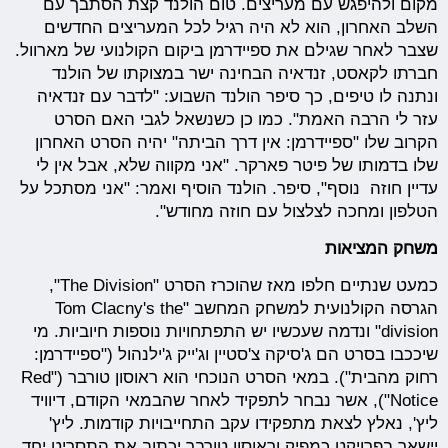
מקום ולהיפגש עם מעריצים. טום הולנד קצת הסתבך עם
השלב האחרון, הוא לא היה רגיל לכל המעריצים החדשים
שצבר לאחר שגילם את ספיידרמן ביקום הקולנועי של מארוול.
חברתו לקאסט, זנדאיה הבחינה ישר במצוקתו של הולנד
ונתנה לו טיפים, כך סיפר הולנד השבוע: "לדבר עם זנדאיה
עזר לי הרבה האמת". כמו כן כשנשאל לגבי האם הסרט
הקרוב שלו "ספיידרמן: אין דרך הביתה" יהיה הסרט האחרון
שלו בדמותו של פיטר פארקר. "אני מקווה שלא, אבל אין לי
עדיין חוזה נוסף", סיפר. הולנד הוסיף ואמר: "אני מסתכל על
הטלפון ומחכה לצלצול עם חוזה מחודש".
משחק המציאות
כמעט שנתיים חלפו מאז שהוכרז הסרט "The Division",
הגרסה הקולנועית למשחק המחשב "Tom Clacny's the
division" ונדמה שעכשיו יש התפתחויות נוספות חיוביות. מי
שיככבו בסרט הם ג'סיקה צ'סטיין וג'ייק ג'ילנהול ("ספיידרמן:
רחוק מהבית"). במאי הסרט הנוכחי הוא ראוסון טורבר ("Red
Notice"), אשר נבחר לתפקיד לאחר שהבמאי הקודם, דיוויד
ליץ', נאלץ לצאת מתפקידו עקב התחייבויות קודמות. ליץ'
יישאר בפרויקט כמפיק וראוסון טורבר יכתוב את התסריט יחד