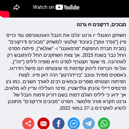
מבוכים, דרקונים ויו גרנט
השחקן האנגלי יו גרנט יגלם את הנבל האנטגוניסט נגד כריס
פיין ("וונדר וומן") בעיבוד קולנועי למשחק "מבוכים ודרקונים"
(מבית חברת ההפקות "פרמאונט" ו- "eOne"). פיתוח הסרט
החל כבר בשנת 2015, אך צוות השחקנים החל להתגבש רק
לאחרונה. מי שעוד תצטרף לסרט היא סופיה ליליס ("זה"),
ועל-פי הכרזות ליהוק קודמות מי שיצטרפו הם מישל רודריגז,
ג'אסטיס סמית' וכוכב "ברידג'רטון" רג'ה ז'אן פייג. לצוות
הפיתוח הצטרפו סופרים ובמאים רבים לאורך השנים, כמו ג'ון
פרנסיס דיילי וג'ונתן גולדשטיין. פרטי העלילה עדיין לא מלאים,
אך ידוע כי ליליס תגלם דמות בשם דוריק ודמות הנבל של
גרנט תקרא פורג' פלטשר. הסרט "מבוכים ודרקונים" מתוכנן
להגיע לאקרנים ב-27 במאי 2022.