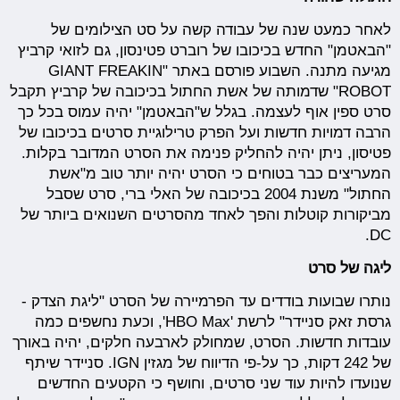
לאחר כמעט שנה של עבודה קשה על סט הצילומים של
"הבאטמן" החדש בכיכובו של רוברט פטינסון, גם לזואי קרביץ
מגיעה מתנה. השבוע פורסם באתר "GIANT FREAKIN
ROBOT" שדמותה של אשת החתול בכיכובה של קרביץ תקבל
סרט ספין אוף לעצמה. בגלל ש"הבאטמן" יהיה עמוס בכל כך
הרבה דמויות חדשות ועל הפרק טרילוגיית סרטים בכיכובו של
פטיסון, ניתן יהיה להחליק פנימה את הסרט המדובר בקלות.
המעריצים כבר בטוחים כי הסרט יהיה יותר טוב מ"אשת
החתול" משנת 2004 בכיכובה של האלי ברי, סרט שסבל
מביקורות קוטלות והפך לאחד מהסרטים השנואים ביותר של
DC.
ליגה של סרט
נותרו שבועות בודדים עד הפרמיירה של הסרט "ליגת הצדק -
גרסת זאק סניידר" לרשת 'HBO Max', וכעת נחשפים כמה
עובדות חדשות. הסרט, שמחולק לארבעה חלקים, יהיה באורך
של 242 דקות, כך על-פי הדיווח של מגזין IGN. סניידר שיתף
שנועדו להיות עוד שני סרטים, וחושף כי הקטעים החדשים