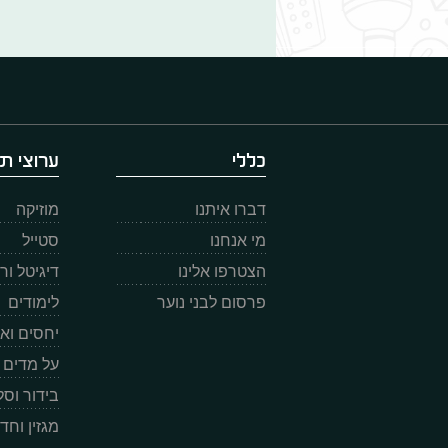
כללי
ערוצי תו
דברו איתנו
מוזיקה
מי אנחנו
סטייל
הצטרפו אלינו
דיגיטל ו
פרסום לבני נוער
לימודים
יחסים וא
על מדים
בידור וס
מגזין וחד