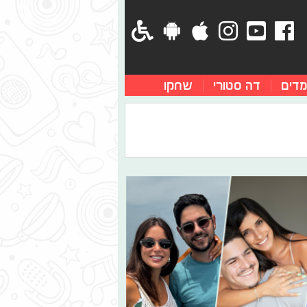
מדים
דה סטורי
שחקו