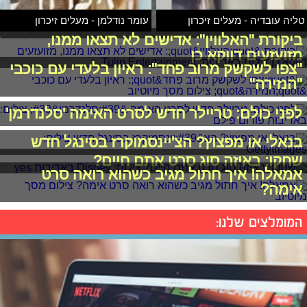
טליה עובדיה - מעלים זיכרון
עומר נודלמן - מעלים זיכרון
ביקורת "האלווין": אדישים לא תצאו ממנו,
מזועזעים דווקא כן
"צפו לשקשק מרוב פחד": ראיון בלעדי עם כוכבי
"הנזירה"
לפני כולם: טריילר חדש לסרט האימה 'סלנדרמן'
בנאלי או מפצוץ? הצ'יינסמוקרז בסינגל חדש
שחקו: באיזה סוג סרט אתם חיים?
אמאלה! איך חתול מגיב כשהוא רואה סרט
אימה?
המומלצים שלנו: