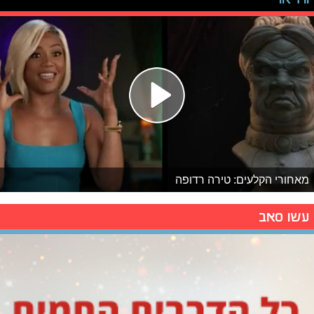
מאחורי הקלעים: טירה רדופה
עשו סאב