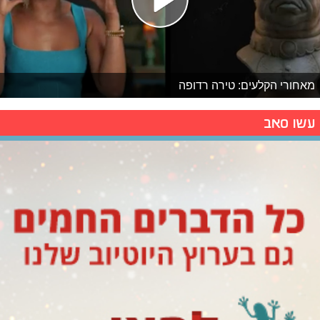
מאחורי הקלעים: טירה רדופה
עשו סאב