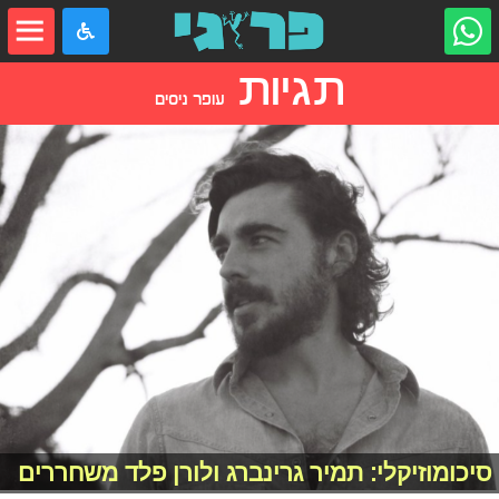
תגיות
עופר ניסים
סיכומוזיקלי: תמיר גרינברג ולורן פלד משחררים