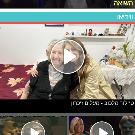
השואה
ווידיאו
טיילור מלכוב - מעלים זיכרון