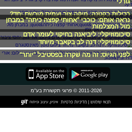
גורלי
רכילות בקטנה: מיקה צור ועמית מורשת יחד?
נראה אותם: כוכבי "אחותי קפצה כיתה" במבחן
מול המצלמות
סיכומוזיקלי: ליביאנה בחיקוי לעומר אדם
סיכומוזיקלי: דנה לב בקאבר מיוחד
לפני הגיוס: זה מה שקרה בפסטיבל "יותר"
2011-2026 © פרוגי תקשורת בע"מ
תנאי שימוש
מדיניות פרטיות
|