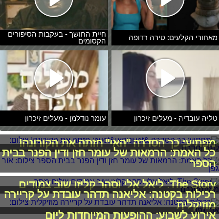
חיית החושך - בעקבות הסיפורים
מאחורי הקלעים: טירה רדופה
הקסומים
טליה עובדיה - מעלים זיכרון
עומר נודלמן - מעלים זיכרון
מפתיע: כך הסדרה "האי" חזתה את הקורונה!
כל האמת: הרמאות של עומר חזן ודין הפנר בבית
הספר
The Story: ליאל אלי וסהר קליזו שוב צמודים
רכילות בקטנה: אליאנה תדהר עובדת על קריירה
מוזיקלית
אירוע לשבוע: ההופעות המיוחדות ליום