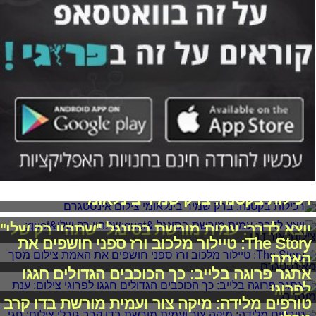
רכילות בקטנה: ברק שמיר בינלאומי
יוצא לדרך: עמית מורשת בסינגל "שתהיי רק שלי"
The Story: טיילור מלכוב ורז ספני חושפים את
האמת
אתגר פרוגה בלייב: כך הכוכבים הגדולים חגגו
לפרוגי
טורפים מלידה: מיקה צור ועמית מורשת בדו קרב