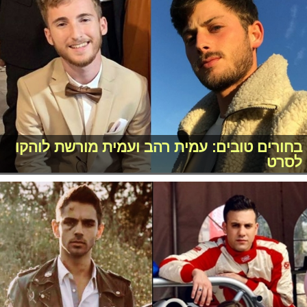
בחורים טובים: עמית רהב ועמית מורשת לוהקו
לסרט