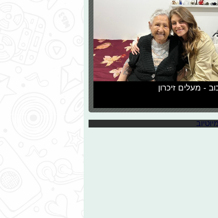
וב - מעלים זיכרון
איך מתאפרים? איזה לק עושים? מה לובשים? אספנו לכם את כל סרטוני ה-DIY שיעזרו לכם בחג