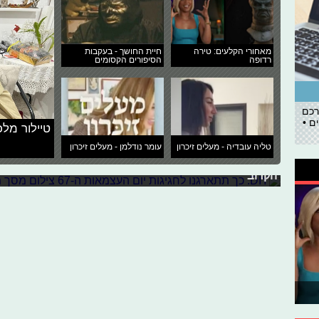
מאחורי הקלעים: טירה
חיית החושך - בעקבות
רדופה
הסיפורים הקסומים
רכם
ם •
טיילור מלכ
DIY: כך תתארגנו לחגיגות יום העצמאות ה-67
טליה עובדיה - מעלים זיכרון
עומר נודלמן - מעלים זיכרון
הקרוב