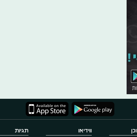
כן
ווידיאו
תגיות