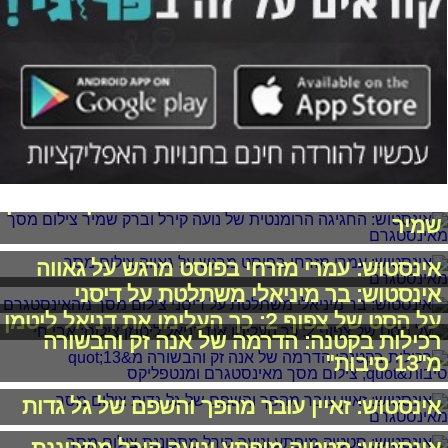
אינסטוש: החגיגה הרומנטית של נועה קירל וברק
שמיר
אינסטוש: עמרי מזרחי בפוסט מרגש על גאווה
אינסטוש: בר מיניאלי משתלטת על דיסני
על הסט של צפוף 2: כך העלימו את דניאל ליטמן
רכילות בקטנה: הדרמה של אנה זק והבשורה
מ"13 סיבות"
אינסטוש: זאיין עובר מהפך והשפם של גל גדות