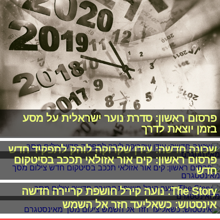
פרסום ראשון: סדרת נוער ישראלית על מסע
בזמן יוצאת לדרך
שכונה חדשה: עידן שקרוקה לוהק לתפקיד חדש
פרסום ראשון: קים אור אזולאי תככב בסיטקום
חדש
The Story: נועה קירל חושפת קריירה חדשה
אינסטוש: כשאליעד חזר אל השמש