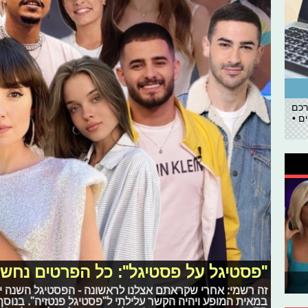
רכם
ם •
"פסטיגל על פסטיגל": כל הפרטים נחשפ
זה רשמי: אחרי שקראתם אצלנו לראשונה - הפסטיגל השנה י
חבל על הזמן: מצעד שירי הפסטיגלים הא
במאית המופע ויהיה הקשר עלילתי ל"פסטיגל פנטזיה". בנוסף,