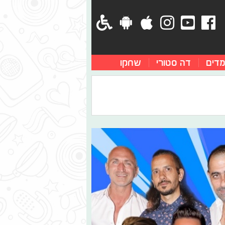
מדים
דה סטורי
שחקו