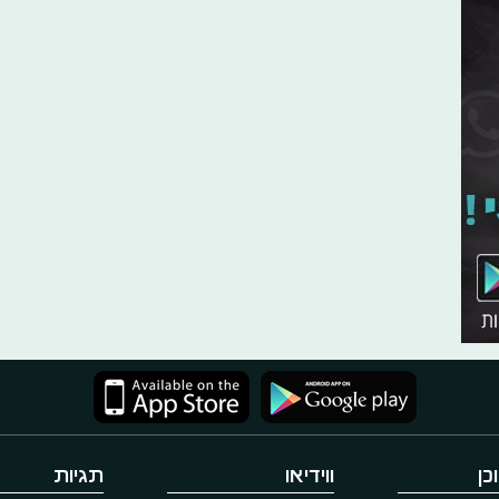
כן
ווידיאו
תגיות