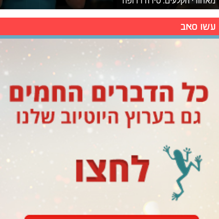
מאחורי הקלעים: טירה רדופה
עשו סאב