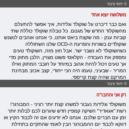
© יחסי ציבור
משלושה יוצא אחד
ואם כבר דיברנו על שוקולד וגלידות, איך אפשר להתעלם
מהשוקלוד החדש של מגנום. כל טבלת שוקולד כוללת שתי
קוביות ענק - מה שקצת ביאס אותנו, כי אנחנו אוהבים לנשנש
שוקולדים בשורות והפרעת ה-OCD שלנו השתוללה
כשהשוקולד לא נשבר ישר. אבל חוץ מזה, השוקולד טעים
ומספק את העבודה - הקלאסי פשוט מצויין, הלבן מתוק מדי
אך טעים ויכול להיות אהוב במיוחד על חובבי המתוק ואילו
המריר - שבעיני, טעמו היה הכי ייחודי, קצב אכזב מבחינת
המרקם שהיה קצת קריספי.
© יחסי ציבור
רק אני והחבר'ה
משוקולד וגלידות נעבור למשהו קצת יותר רציני - המבורגר!
רשת "אגאדיר" השיקה קמפיין חדש שיגרום לכם לבלות יותר
זמן עם חברים שלכם. אנחנו לא יודעים אם זה לכבוד הקיץ או
דווקא לכבוד יום ההמבורגר הבין לאומי שהתקיים בתחילת