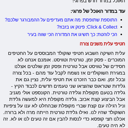
האוכל במדור חדש בפרוגי!
עוד במדור האוכל של פרוגי:
התוספת שתופסת: מה אתם מעדיפים על ההמבורגר שלכם?
Click & Collect: פינוק או בזבוז?
הכי לוהטת: כך תשיגו את המדורה הכי שווה בעיר
חטיפי עלית משנים צורה
עלית השיקה השבוע חטיפי שוקולד המבוססים על החטיפים
המוכרים - פסק זמן, טורטית וטוויסט. אומנם אנחנו לא
חסידים של טוויסט אבל טורטית ופסק זמן שולטים אצלנו
במגירת השוקולדים אז נשמח לקבל עוד מהם - בכל צורה
ובכל זמן. ואם כבר הזכרנו את חטיפי עלית, נציין גם את
גלידות שטראוס שהוציאו שני טעמים חדשים לכבוד הקיץ -
גלידה בטעם מקופלת וגלידה טורטית. הקונספט אולי מגניב
אבל הביצוע קצת אכזב. גלידה מקופלת היא למעשה גלידת
וניל רגילה עם קצת שברי מקופלת שבהחלט לא ענו על ציפיות
השוקולד שהיו לנו. ואילו גלידת טורטית הייתה מרה ולא ברורה.
אכלנו חצי קופסא כדי לנסות להבין אם זה טעים לנו או לא. זה
לא היה טעים.