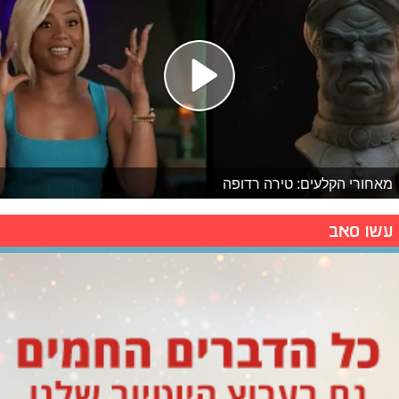
מאחורי הקלעים: טירה רדופה
עשו סאב