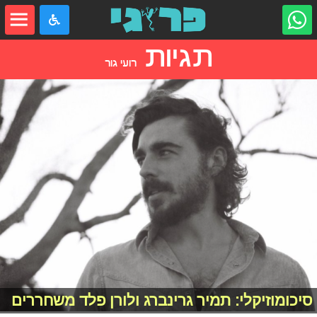
תגיות
רועי גור
סיכומוזיקלי: תמיר גרינברג ולורן פלד משחררים