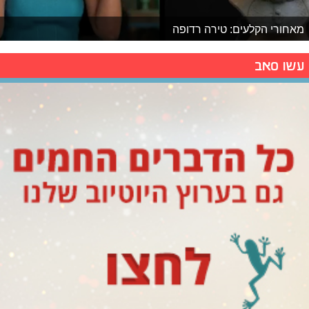
מאחורי הקלעים: טירה רדופה
עשו סאב