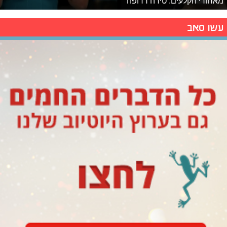
מאחורי הקלעים: טירה רדופה
עשו סאב