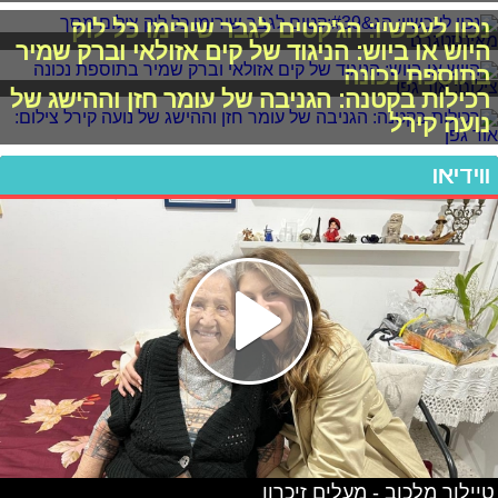
נכון לעכשיו: הג'קטים לגבר שירימו כל לוק
היוש או ביוש: הניגוד של קים אזולאי וברק שמיר
בתוספת נכונה
רכילות בקטנה: הגניבה של עומר חזן וההישג של
נועה קירל
ווידיאו
טיילור מלכוב - מעלים זיכרון