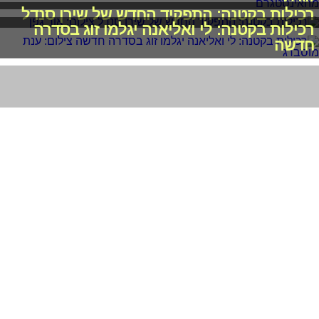
רכילות בקטנה: התפקיד החדש של שירן סנדל
רכילות בקטנה: לי ואליאנה יגלמו זוג בסדרה
חדשה
פאדיחות? קים אור אזולאי ותומר טליאס נחשפים
לראשונה
2011-2026 © פרוגי תקשורת בע"מ
תנאי שימוש
מדיניות פרטיות
|