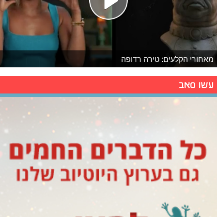
מאחורי הקלעים: טירה רדופה
עשו סאב