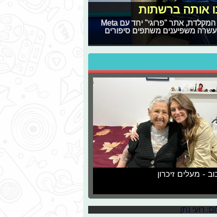
נו אותה ברשתות
בעקבות החרפת השפה ברשת וההרגשה שהיד קלה יותר על המקלדת, אתר "פרוגי" יחד עם Meta
עשרה משפיענים משתפים סיפורים
וב - מעלים זיכרון
", בסינגל חדש בעברית מתוך אלבומם הרביעי שעתיד לצאת,