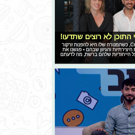
 התוכן לא רוצים שתדעו!
Meta ישראל השיקו קמפיין גלובלי בשם Creators of tomorrow, כשהמטרה שלו היא להפנות זרקור
היצירתיות והגיוון שבהם • פגשנו את
על הייחודיות שלהם ברשת, מה לדעתם