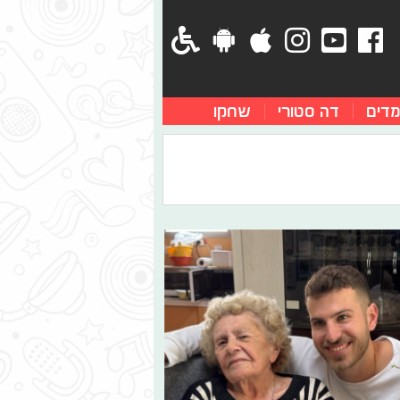
מדים
דה סטורי
שחקו