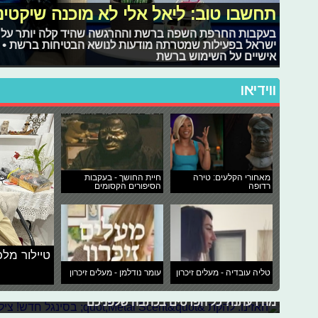
תחשבו טוב: ליאל אלי לא מוכנה שיקטי
ישראל בפעילות שמטרתה מודעות לנושא הבטיחות ברשת • 
אישיים על השימוש ברשת
ווידיאו
מאחורי הקלעים: טירה
חיית החושך - בעקבות
רדופה
הסיפורים הקסומים
טיילור מלכ
האזינו: להקת "Metal Scent" בסינגל חדש!
טליה עובדיה - מעלים זיכרון
עומר נודלמן - מעלים זיכרון
להקת המטאל היחודית "Metal Scent
מה דעתנו? כל הפרטים בכתבה שלפניכם