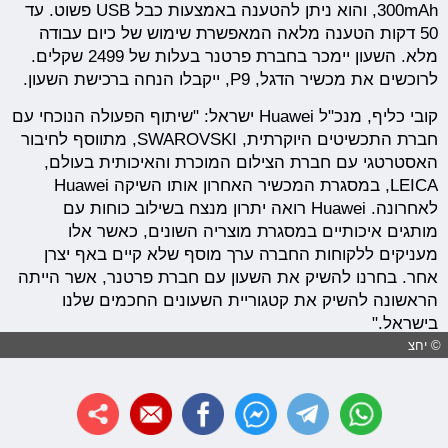
300mAh, והוא ניתן להטענה באמצעות כבל USB פשוט. עד
50 דקות הטענה מלאה המאפשרת שימוש של כיום עבודה
מלא. השעון יימכר בחברת פרטנר בעלות של 2499 שקלים.
לרוכשים את מכשיר הדגל, P9, ייקבלו הנחה ברכישת השעון.
קובי כליף, מנכ"ל Huawei ישראל: "שיתוף הפעולה הנוכחי עם
חברת התכשיטים היוקרתית, SWAROVSKI, מתווסף לחיבור
האסטרטגי עם חברת הצילום המוכרת והאיכותית בעולם,
LEICA, במסגרת המכשיר האחרון אותו השיקה Huawei
לאחרונה. Huawei רואה יתרון מנצח בשילוב כוחות עם
מותגים איכותיים במסגרת מוצריה השונים, כאשר אלו
מעניקים ללקוחות החברה ערך מוסף שלא קיים באף יצרן
אחר. בחרנו להשיק את השעון עם חברת פרטנר, אשר הייתה
הראשונה להשיק את קטגוריית השעונים החכמים שלנו
בישראל."
© יחצ