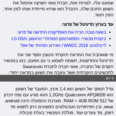
שמענו עליו. למרות זאת, חברת וואווי השיקה אתמול את
השעון החכם שלה, ההבדל הוא שהיא מייחדת אותו למין אחד,
המין הנשי.
עוד בערוץ הדיגיטל של פרוגי:
בשעה טובה: הכירו את האפליקציה החדשה של פרוגי
ביקורת מכשיר: הסמארטפון המודולרי הראשון, ה/LG G5
לייבלוגינג: WWDC 2016 / האירוע המיוחד של אפל
מי שאוהבת את המראה היוקרתי והנוצץ ומצד שני את
הדיגיטל והחדשנות, תשמח לשמוע כי גם הפעם, כמו במכשיר
הקודם של החברה, וואווי חברה לחברת Swarovski
לתכשיטים היוקרתית אשר עיצבה את השעון במראה ייחודי.
© יחצ
גודל המסך של השעון הוא 1.4 אינץ, המעבד של השעון
הוא 1.2GHz Qualcomm APQ8026 והוא מגיע עם נפח זיכרון
של 512 RAM + 4GB ROM. מערכת ההפעלה הינה android
wear, ובין הפיתוחים הטכנולוגים המוצעים ניתן למצוא מד
דופק, מד צעדים ועוד. סוללת המכשיר בעלת קיבולת