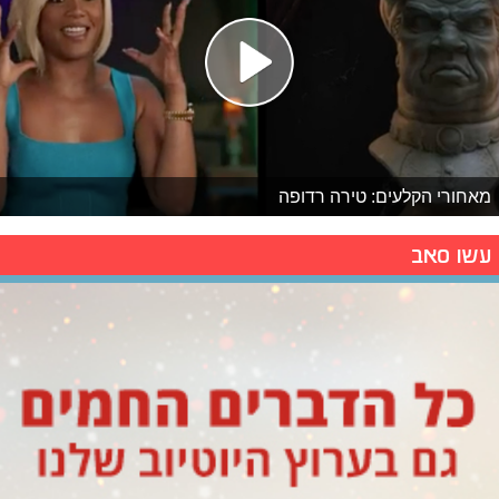
מאחורי הקלעים: טירה רדופה
עשו סאב