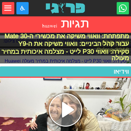
תגיות
יוצרי תוכן, התעוררו: וואווי משיקה את ה-Nova
huawei
5T
מתפתחת: וואווי משיקה את מכשירי ה-Mate 30
ושעון חכם
עבור קהל הביניים: וואווי משיקה את ה-Y9
Prime 2019
סקירה: וואווי P30 לייט - מצלמה איכותית במחיר
מעולה
ווידיאו