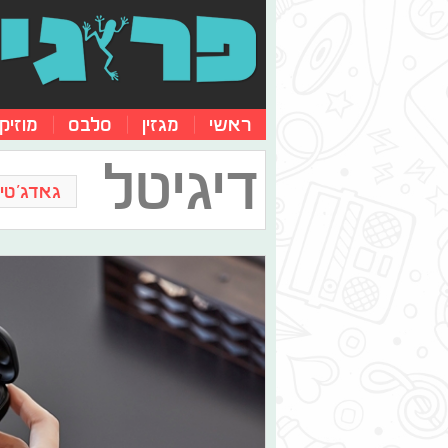
ראשי
מגזין
סלבס
מוזיק
דיגיטל
גאדג'טים