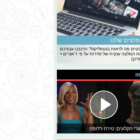
לצים שלנו:
ים מה לראות בנטפליקס? הרכבנו עבורכם
 המלצה ענקית של סדרות על פי ז׳אנרים •
כן)
או
רי הקלעים: טירה רדופה