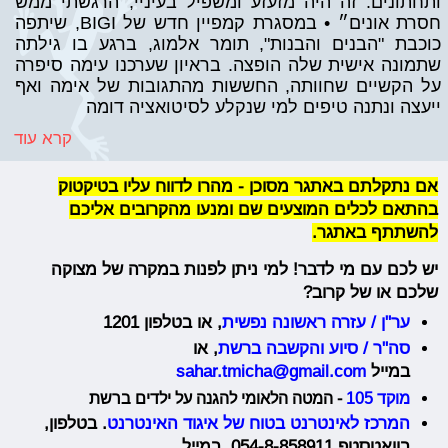
ותחתונים. זה היה מזעזע ומשפיל בעיניי, הרגשתי ממש
חסרת אונים״ • במסגרת קמפיין חדש של BIGI, שיתפה
כוכבת "הבנים והבנות", תומר אלמוג, ברגע בו גילתה
שתמונה אישית שלה הופצה. בראיון שערכנו עימה סיפרה
על הקשיים שחוותה, החששות מהתגובות של אימה ואף
ייעצה ונתנה טיפים למי שנקלע לסיטואציה דומה
קרא עוד
אם נתקלתם באתגר מסוכן - מהרו לדווח עליו בטיקטוק
בהתאם לכלים המוצעים שם ומנעו מהקרובים אליכם
להשתתף באתגר.
יש לכם עם מי לדבר!
למי ני
תן לפנות במקרה של מצוקה
שלכם או של קרוב?
ער"ן / עזרה ראשונה נפשית
, או בטלפון 1201
סה"ר / סיוע והקשבה ברשת
, או
במייל
sahar.tmicha@gmail.com
מוקד 105
- המטה הלאומי להגנה על ילדים ברשת
המרכז לאינטרנט בטוח של איגוד האינטרנט
. בטלפון,
בוואטסטפ
054-8-858911,
במייל