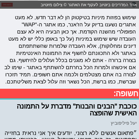
אחד המדריכים ביוטיוב לעקוף את האתגר © צילום מיוטיוב
שימוש בפוזות מיניות בטיקטוק הן לא דבר חדש, לא מעט
אתגרים נשענו בדיוק על הז'אנר, כמו אתגר ה-"WAP"
הפופולרי מהשנה הקודמת. אך כאן הבעיה היא לא עצם
העובדה שיש שימוש במיניות (על כך באופן כללי יש לא מעט
דיונים ומחלוקות), אלא העובדה שלמרות שהשתתפתם
באתגר ולא התכוונתם לחשוף את התמונות האינטימיות
בצורה ברורה - אתם לא מוגנים בכלל ועלולים להיחשף. גם
אם איכשהו ולמרות הכל בחרתם להשתתף באתגר - שימו לב
לצורה בה אתם מצטלמים ולכמה אתם חשופים. תמיד תזכרו
שברשת, כמו ברשת, הכל נשאר וזה עלול לצאת משליטתכם.
חשופה:
כוכבת "הבנים והבנות" מדברת על התמונה
האישית שהופצה
יעל פיליפוביץ
״פתאום אנשים ללא רצוני, יודעים איך אני נראית בחזייה