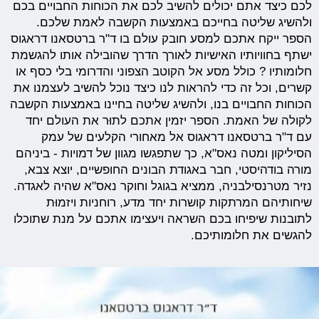
לכם כיצד אתם יכולים להשיב לכם את הכוחות החבויים בכם
ולהשיג שליטה בחייכם באמצעות הקשבה לאמת שלכם.
הספר ייקח אתכם למסע חובק עולם בו ד"ר ברטסאנו דראגוס
ישתף בחוויותיו האישיות לאורך הדרך שהובילה אותו להגשמת
חלומותיו ? כולל מסע אל הקוטב הצפוני והדרומי בלי כסף או
קשרים, וכל זה כדי להראות לנו כיצד נוכל להשיב לעצמנו את
הכוחות החבויים בנו, ולהשיג שליטה בחיינו באמצעות הקשבה
לקולה של האמת. הספר יזמין אתכם לתוּר את העולם יחד
עם ד"ר ברטסאנו דראגוס אל מאחורי הקלעים של עמק
הסיליקון ומטה נאס"א, כך שתפגשו מגוון של דמויות - ביניהם
מורה בודהיסטי, חבר באגודת הבונים החופשיים, יוצא צבא,
נזיר מטרנסילבניה, ממציא בגוגל וחוקר נאס"א שהיה לאגדה.
שיחותיהם המרתקות קושרות יחד מדע, רוחניות ויזמוּת
לתובנות שיפיחו בכם השראה ויעצימו אתכם על מנת שתוכלו
להגשים את חלומותיכם.