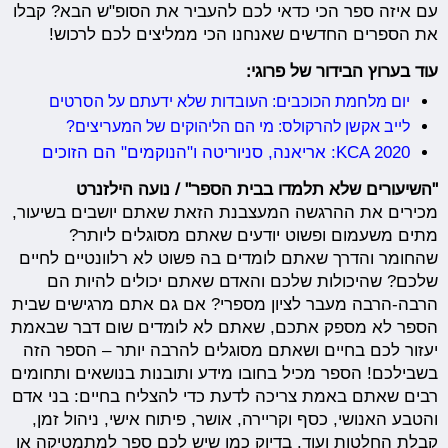
עם איזה ספר הכי כדאי לכם להעביר את הסופ"ש הבא? קבלו
את הספרים החדשים שאנחנו הכי ממליצים לכם לרכוש!
עוד בערוץ הבידור של פרוגי:
יום מלחמת הכוכבים: העובדות שלא ידעתם על הסרטים
לייב אקשן להרקולס: מי הם הליהוקים של המעריצים?
KCA 2020: אריאנה, סניוריטה ו"הנוקמים" הם הזוכים
"השיעורים שלא תלמדו בבית הספר" / נועה הילזנרט
מכירים את ההרגשה המעצבנת הזאת שאתם יושבים בשיעור,
מתים משעמום ופשוט יודעים שאתם מסוגלים ליותר?
שהחומר והדרך שאתם לומדים בה פשוט לא רלוונטיים לחיים
שלכם? שהיכולות שלכם והאדם שאתם יכולים להיות הם
הרבה-הרבה מעבר לציון מספרי? אם גם אתם מרגישים שבית
הספר לא מספק אתכם, שאתם לא לומדים שום דבר שבאמת
יעזור לכם בחיים ושאתם מסוגלים להרבה יותר – הספר הזה
בשבילכם! הספר מכיל בחובו מידע ותובנות בנושאים ותחומים
רבים שאתם באמת צריכה לדעת כדי להצליח בחיים: בני אדם
והטבע האנושי, כסף וקריירה, אושר, פיתוח אישי, ניהול זמן,
קבלת החלטות ועוד. בדיוק כמו שיש לכם ספר למתמטיקה או