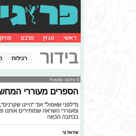
ראשי
מגזין
סלבס
מוזיק
בידור
רכילות
ק
© צילום: Fotolia
הספרים מעוררי המחשב
מ"לפני שאפול" ועד "היינו שקרנים",
ומעוררי השראה שמותירים אותנו פ
בכתבה הבאה
שיראל נר