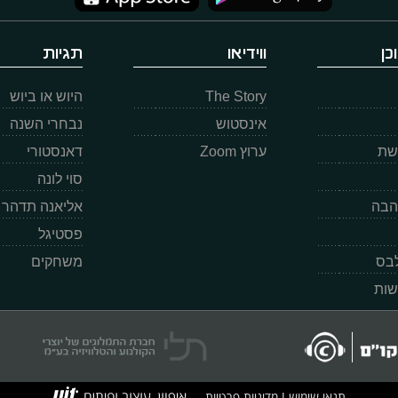
כן
ווידיאו
תגיות
The Story
היוש או ביוש
אינסטוש
נבחרי השנה
רשת
ערוץ Zoom
דאנסטורי
סוי לונה
הבה
אליאנה תדהר
פסטיגל
לבס
משחקים
שות
תנאי שימוש
מדיניות פרטיות
|