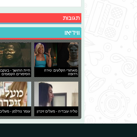
תגובות
ווידיאו
מאחורי הקלעים: טירה
חיית החושך - בעקבו
רדופה
הסיפורים הקסומים
טליה עובדיה - מעלים זיכרון
עומר נודלמן - מעלים 