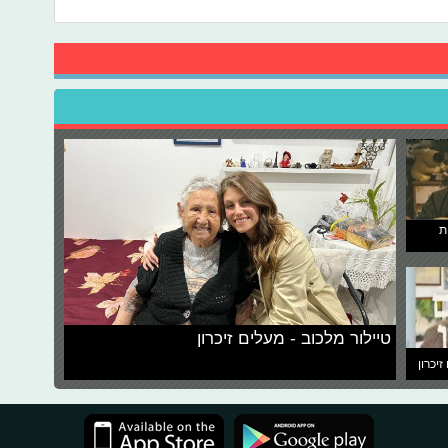
ת
טיילור מלכוב - מעלים זיכרון
זיכרון