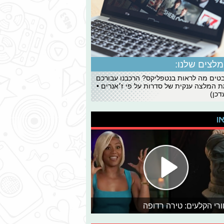
לצים שלנו:
ים מה לראות בנטפליקס? הרכבנו עבורכם
 המלצה ענקית של סדרות על פי ז׳אנרים •
כן)
או
רי הקלעים: טירה רדופה