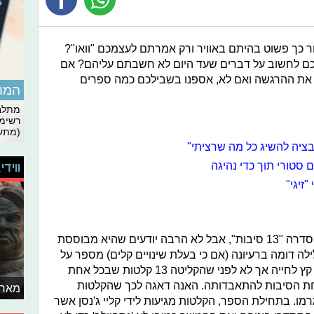
כך פשוט בהיתם באוויר ורק אמרתם לעצמכם "וואו"?
 לחשוב על דברים שעד היום לא חשבתם עליהם? אם
 את ההרגשה ואם לא, אספנו בשבילכם כמה ספרים
המומ
מתלבט
רשימת
(מתעד
יבציה להשיג כל מה שרציתי"
 סטורי תוך כדי נהיגה
ווידי
סביר להניח שרבים מכם מכירים את הסדרה "13 סיבות", אבל לא הרבה יודעים שהיא מבוססת
ה דומה ברעיונה (אם כי בעלת שינויים קלים) מספר על
האנה בייקר, נערה אשר החליטה לשים קץ לחייה אך לא לפני שהקליטה 13 קלטות שבכל אחת
ת הסיבות להתאבדותה. האנה דאגה לכך שהקלטות
מאחו
דעו למה גרמו. בתחילת הספר, הקלטות מגיעות לידי קליי ג'נסן אשר