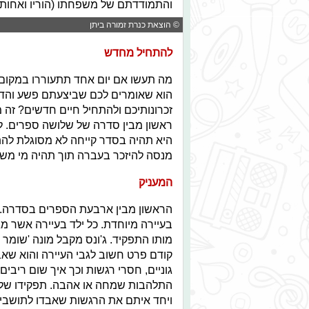
והתמודדתם של משפחתו (הוריו ואחותו 
© הוצאת כנרת זמורה ביתן
להתחיל מחדש
מה תעשו אם יום אחד תתעוררו במקום 
הוא שאומרים לכם שביצעתם פשע והד
זכרונותיכם ולהתחיל חיים חדשים? זה
ראשון מבין סדרה של שלושה ספרים. 
היא תהיה בסדר קייחה לא מסוגלת להתנ
מנסה להיזכר בעברה תוך תהיה מי משקר
המעניק
הראשון מבין ארבעת הספרים בסדרה. מ
מותו התפקיד. ג'ונס מקבל מונה 'שומר ה
קודם פרט חשוב לגבי העיירה והוא שא
גוניים, חסרי רגשות וכך איך שום ריבים
התלהבות שמחה או אהבה. תפקידו של 'שו
ויחד איתם את הרגשות שאבדו לתושבי הע