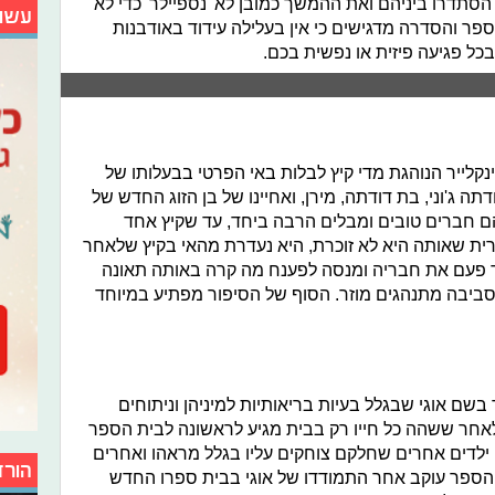
הסתדרו ביניהם ואת ההמשך כמובן לא 'נספיילר' כדי לא
עשו
הספר והסדרה מדגישים כי אין בעלילה עידוד באודבנות
ל פגיעה פיזית או נפשית בכם.
קלייר הנוהגת מדי קיץ לבלות באי הפרטי בבעלותו של
ה ג'וני, בת דודתה, מירן, ואחיינו של בן הזוג החדש של
 הם חברים טובים ומבלים הרבה ביחד, עד שקיץ אחד
ונה מסתורית שאותה היא לא זוכרת, היא נעדרת מהאי בקיץ שלאחר
 17. היא פוגשת עוד פעם את חבריה ומנסה לפענח מה קרה באותה תאונה
סביבה מתנהגים מוזר. הסוף של הסיפור מפתיע במיוחד
שם אוגי שבגלל בעיות בריאותיות למיניהן וניתוחים
לאחר ששהה כל חייו רק בבית מגיע לראשונה לבית הספר
 ילדים אחרים שחלקם צוחקים עליו בגלל מראהו ואחרים
הורד
 הספר עוקב אחר התמודדו של אוגי בבית ספרו החדש