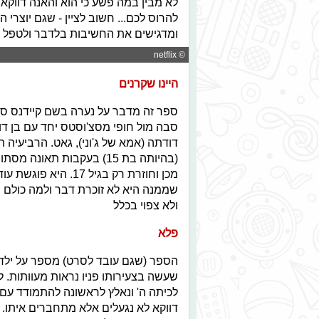
לא מבין במה פשע כי הוא והאנה דווקא 
להרוס לכם... חשוב לציין - שגם יוצרי 
ומדגישים את החשיבות בלדבר ולטפל בכ
© netflix
היינו שקרנים
ספר זה מדבר על נערה בשם קיידנס סינ
סבה מול חופי מסצ'וסטס יחד עם בן דודת
דודתה (אמא של ג'וני), גאט. הרביעיה
(בהיותה בת 15) בעקבות תא
מכן וחוזרת רק בגיל
שממנה היא לא זוכרת דבר ולמה כולם 
ולא צפוי בכלל
פלא
הספר (שגם עובד לסרט) מספר על ילד ב
שעשה בצעירותו פניו נראות מעוותות. 
לכיתה ה' ונאלץ לראשונה להתמודד עם
דווקא לא נגעלים אלא מתחברים איתו.