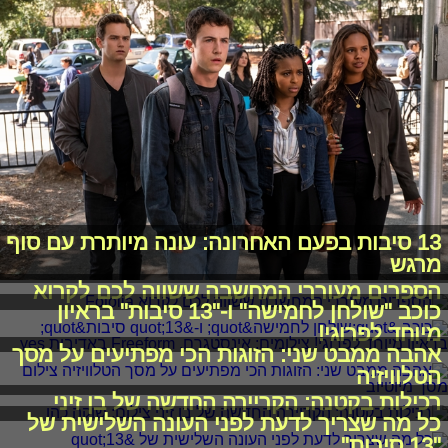
13 סיבות בפעם האחרונה: עונה מיותרת עם סוף
מרגש
הספרים מעוררי המחשבה ששווה לכם לקרוא
כוכב "שולחן לחמישה" ו-"13 סיבות" בראיון
מיוחד לפרוגי!
אהבה ממבט שני: הזוגות הכי מפתיעים על מסך
הטלוויזיה
רכילות בקטנה: הקריירה החדשה של בן זיני
כל מה שצריך לדעת לפני העונה השלישית של
"13 סיבות"