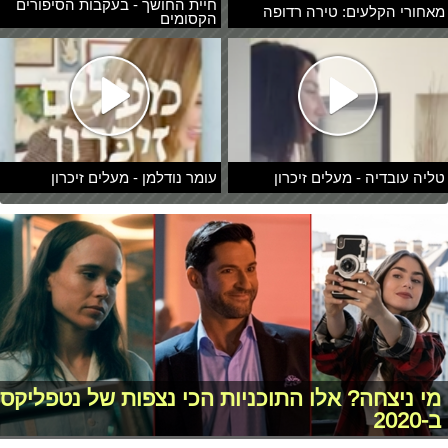
חיית החושך - בעקבות הסיפורים
מאחורי הקלעים: טירה רדופה
הקסומים
טליה עובדיה - מעלים זיכרון
עומר נודלמן - מעלים זיכרון
מי ניצחה? אלו התוכניות הכי נצפות של נטפליקס
ב-2020