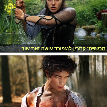
מכשפת: קתרין לנגפורד עושה זאת שוב