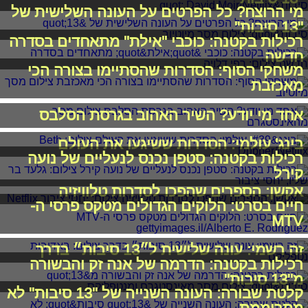
מי הרוצח? כל הפרטים על העונה השלישית של
"13 סיבות"
רכילות בקטנה: כוכבי "אילת" מתאחדים בסדרה
חדשה
משחקי הסוף: הסדרות שהסתיימו בצורה הכי
מאכזבת
אחד מי יודע? השיר האהוב בגרסת הסלבס
בינג' עולמי: הסדרות ששיגעו את העולם
רכילות בקטנה: סטפן נכנס לנעליים של נועה
קירל
אקשן: הספרים שהפכו לסדרות טלוויזיה
חיים בסרט: הלוקים הגדולים מטקס פרסי ה-
MTV
זה רשמי: עונה שלישית ל״13 סיבות״ בדרך
רכילות בקטנה: הדרמה של אנה זק והבשורה
מ"13 סיבות"
קלטת שבורה: העונה השנייה של "13 סיבות" לא