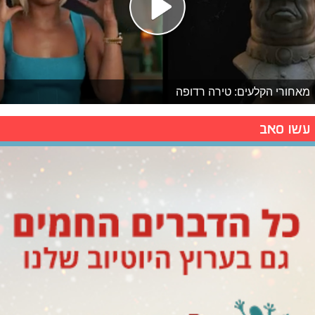
מאחורי הקלעים: טירה רדופה
עשו סאב